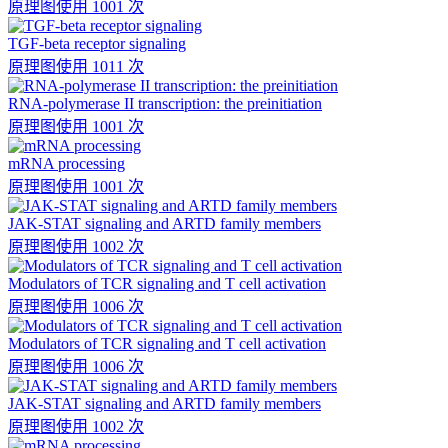
原理图
使用 1001 次
TGF-beta receptor signaling
原理图
使用 1011 次
RNA-polymerase II transcription: the preinitiation
原理图
使用 1001 次
mRNA processing
原理图
使用 1001 次
JAK-STAT signaling and ARTD family members
原理图
使用 1002 次
Modulators of TCR signaling and T cell activation
原理图
使用 1006 次
Modulators of TCR signaling and T cell activation
原理图
使用 1006 次
JAK-STAT signaling and ARTD family members
原理图
使用 1002 次