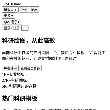
📐
SCIDraw
模板大厅
博客
论坛
更多 ▾
🤖
AI 助手
▾
登录 / 注册
☰
科研绘图，从此高效
面向科研工作者的在线绘图平台，提供专业模板、AI 智能生
图和在线编辑器，让论文插图制作不再耗时。
免费使用
查看会员套餐
1K+
专业模板
27K+
科研图标
5K+
科研用户的选择
热门科研模板