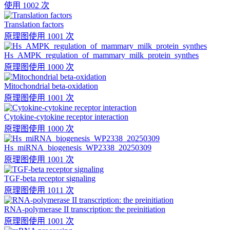
使用 1002 次
Translation factors
原理图
使用 1001 次
Hs_AMPK_regulation_of_mammary_milk_protein_synthes
原理图
使用 1000 次
Mitochondrial beta-oxidation
原理图
使用 1001 次
Cytokine-cytokine receptor interaction
原理图
使用 1000 次
Hs_miRNA_biogenesis_WP2338_20250309
原理图
使用 1001 次
TGF-beta receptor signaling
原理图
使用 1011 次
RNA-polymerase II transcription: the preinitiation
原理图
使用 1001 次