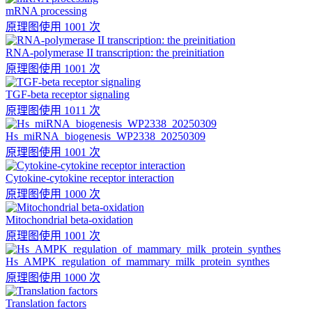
mRNA processing
原理图
使用 1001 次
RNA-polymerase II transcription: the preinitiation
原理图
使用 1001 次
TGF-beta receptor signaling
原理图
使用 1011 次
Hs_miRNA_biogenesis_WP2338_20250309
原理图
使用 1001 次
Cytokine-cytokine receptor interaction
原理图
使用 1000 次
Mitochondrial beta-oxidation
原理图
使用 1001 次
Hs_AMPK_regulation_of_mammary_milk_protein_synthes
原理图
使用 1000 次
Translation factors