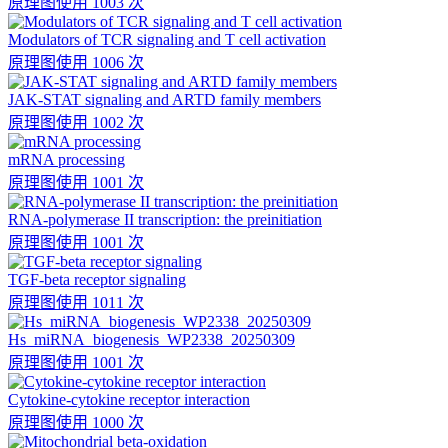
原理图
使用 1003 次
Modulators of TCR signaling and T cell activation
原理图
使用 1006 次
JAK-STAT signaling and ARTD family members
原理图
使用 1002 次
mRNA processing
原理图
使用 1001 次
RNA-polymerase II transcription: the preinitiation
原理图
使用 1001 次
TGF-beta receptor signaling
原理图
使用 1011 次
Hs_miRNA_biogenesis_WP2338_20250309
原理图
使用 1001 次
Cytokine-cytokine receptor interaction
原理图
使用 1000 次