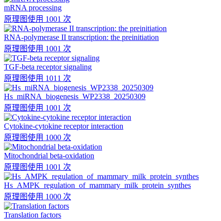
mRNA processing
原理图
使用 1001 次
RNA-polymerase II transcription: the preinitiation
原理图
使用 1001 次
TGF-beta receptor signaling
原理图
使用 1011 次
Hs_miRNA_biogenesis_WP2338_20250309
原理图
使用 1001 次
Cytokine-cytokine receptor interaction
原理图
使用 1000 次
Mitochondrial beta-oxidation
原理图
使用 1001 次
Hs_AMPK_regulation_of_mammary_milk_protein_synthes
原理图
使用 1000 次
Translation factors