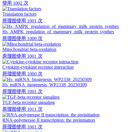
使用 1002 次
Translation factors
原理图
使用 1001 次
Hs_AMPK_regulation_of_mammary_milk_protein_synthes
原理图
使用 1000 次
Mitochondrial beta-oxidation
原理图
使用 1001 次
Cytokine-cytokine receptor interaction
原理图
使用 1000 次
Hs_miRNA_biogenesis_WP2338_20250309
原理图
使用 1001 次
TGF-beta receptor signaling
原理图
使用 1011 次
RNA-polymerase II transcription: the preinitiation
原理图
使用 1001 次