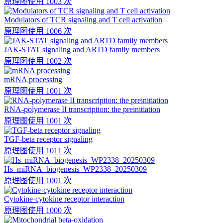
原理图
使用 1003 次
Modulators of TCR signaling and T cell activation
原理图
使用 1006 次
JAK-STAT signaling and ARTD family members
原理图
使用 1002 次
mRNA processing
原理图
使用 1001 次
RNA-polymerase II transcription: the preinitiation
原理图
使用 1001 次
TGF-beta receptor signaling
原理图
使用 1011 次
Hs_miRNA_biogenesis_WP2338_20250309
原理图
使用 1001 次
Cytokine-cytokine receptor interaction
原理图
使用 1000 次