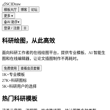
📐
SCIDraw
模板大厅
博客
论坛
更多 ▾
🤖
AI 助手
▾
登录 / 注册
☰
科研绘图，从此高效
面向科研工作者的在线绘图平台，提供专业模板、AI 智能生
图和在线编辑器，让论文插图制作不再耗时。
免费使用
查看会员套餐
1K+
专业模板
27K+
科研图标
5K+
科研用户的选择
热门科研模板