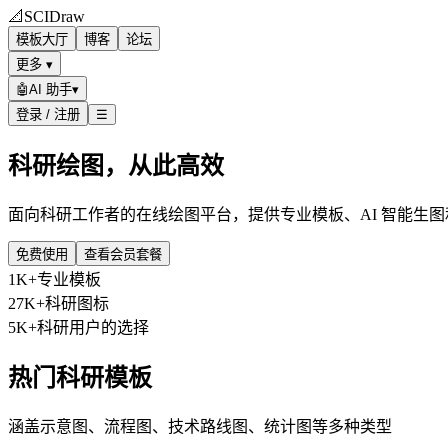
📐
SCIDraw
模板大厅
博客
论坛
更多 ▾
🤖
AI 助手
▾
登录 / 注册
☰
科研绘图，从此高效
面向科研工作者的在线绘图平台，提供专业模板、AI 智能生
免费使用
查看会员套餐
1K+
专业模板
27K+
科研图标
5K+
科研用户的选择
热门科研模板
涵盖示意图、流程图、技术路线图、统计图等多种类型