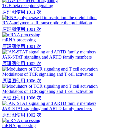
TGF-beta receptor signaling
原理图
使用 1011 次
RNA-polymerase II transcription: the preinitiation
原理图
使用 1001 次
mRNA processing
原理图
使用 1001 次
JAK-STAT signaling and ARTD family members
原理图
使用 1002 次
Modulators of TCR signaling and T cell activation
原理图
使用 1006 次
Modulators of TCR signaling and T cell activation
原理图
使用 1006 次
JAK-STAT signaling and ARTD family members
原理图
使用 1002 次
mRNA processing