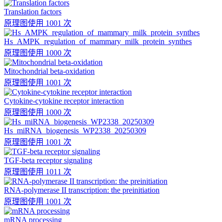
Translation factors
原理图
使用 1001 次
Hs_AMPK_regulation_of_mammary_milk_protein_synthes
原理图
使用 1000 次
Mitochondrial beta-oxidation
原理图
使用 1001 次
Cytokine-cytokine receptor interaction
原理图
使用 1000 次
Hs_miRNA_biogenesis_WP2338_20250309
原理图
使用 1001 次
TGF-beta receptor signaling
原理图
使用 1011 次
RNA-polymerase II transcription: the preinitiation
原理图
使用 1001 次
mRNA processing