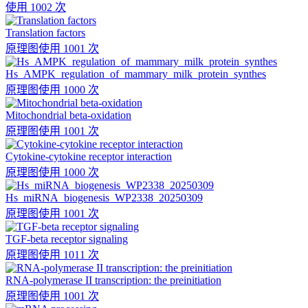
使用 1002 次
Translation factors
原理图
使用 1001 次
Hs_AMPK_regulation_of_mammary_milk_protein_synthes
原理图
使用 1000 次
Mitochondrial beta-oxidation
原理图
使用 1001 次
Cytokine-cytokine receptor interaction
原理图
使用 1000 次
Hs_miRNA_biogenesis_WP2338_20250309
原理图
使用 1001 次
TGF-beta receptor signaling
原理图
使用 1011 次
RNA-polymerase II transcription: the preinitiation
原理图
使用 1001 次