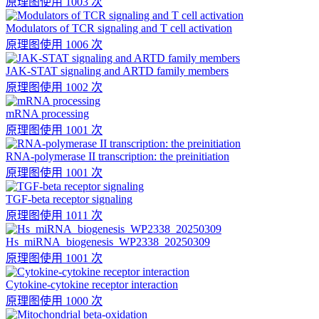
原理图
使用 1003 次
Modulators of TCR signaling and T cell activation
原理图
使用 1006 次
JAK-STAT signaling and ARTD family members
原理图
使用 1002 次
mRNA processing
原理图
使用 1001 次
RNA-polymerase II transcription: the preinitiation
原理图
使用 1001 次
TGF-beta receptor signaling
原理图
使用 1011 次
Hs_miRNA_biogenesis_WP2338_20250309
原理图
使用 1001 次
Cytokine-cytokine receptor interaction
原理图
使用 1000 次