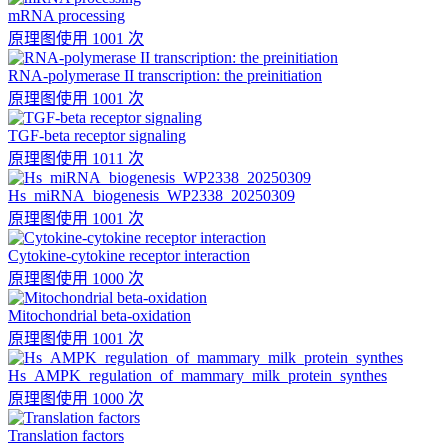
mRNA processing
原理图
使用 1001 次
RNA-polymerase II transcription: the preinitiation
原理图
使用 1001 次
TGF-beta receptor signaling
原理图
使用 1011 次
Hs_miRNA_biogenesis_WP2338_20250309
原理图
使用 1001 次
Cytokine-cytokine receptor interaction
原理图
使用 1000 次
Mitochondrial beta-oxidation
原理图
使用 1001 次
Hs_AMPK_regulation_of_mammary_milk_protein_synthes
原理图
使用 1000 次
Translation factors