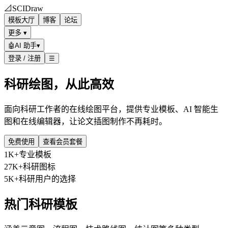
📐
SCIDraw
模板大厅
博客
论坛
更多 ▾
🤖
AI 助手
▾
登录 / 注册
☰
科研绘图，从此高效
面向科研工作者的在线绘图平台，提供专业模板、AI 智能生
图和在线编辑器，让论文插图制作不再耗时。
免费使用
查看会员套餐
1K+
专业模板
27K+
科研图标
5K+
科研用户的选择
热门科研模板