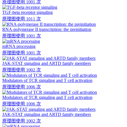
原理图
使用 1001 次
TGF-beta receptor signaling
原理图
使用 1011 次
RNA-polymerase II transcription: the preinitiation
原理图
使用 1001 次
mRNA processing
原理图
使用 1001 次
JAK-STAT signaling and ARTD family members
原理图
使用 1002 次
Modulators of TCR signaling and T cell activation
原理图
使用 1006 次
Modulators of TCR signaling and T cell activation
原理图
使用 1006 次
JAK-STAT signaling and ARTD family members
原理图
使用 1002 次