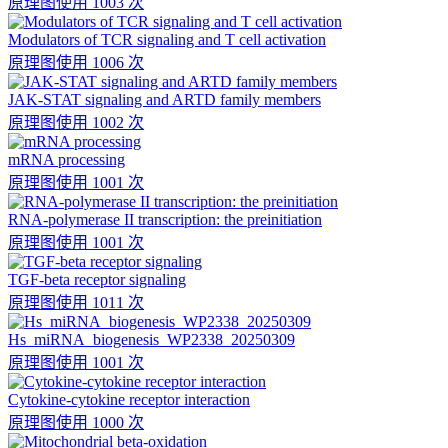
原理图
使用 1003 次
Modulators of TCR signaling and T cell activation
原理图
使用 1006 次
JAK-STAT signaling and ARTD family members
原理图
使用 1002 次
mRNA processing
原理图
使用 1001 次
RNA-polymerase II transcription: the preinitiation
原理图
使用 1001 次
TGF-beta receptor signaling
原理图
使用 1011 次
Hs_miRNA_biogenesis_WP2338_20250309
原理图
使用 1001 次
Cytokine-cytokine receptor interaction
原理图
使用 1000 次