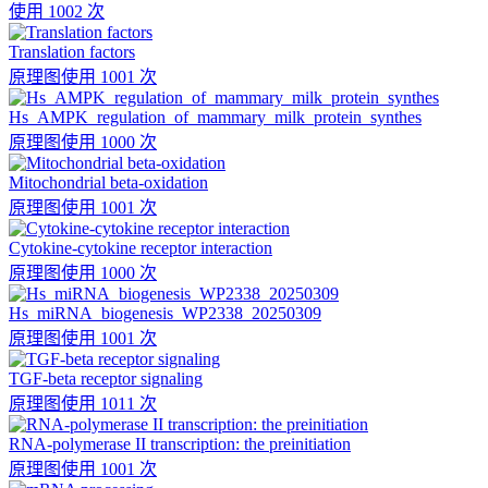
使用 1002 次
Translation factors
原理图
使用 1001 次
Hs_AMPK_regulation_of_mammary_milk_protein_synthes
原理图
使用 1000 次
Mitochondrial beta-oxidation
原理图
使用 1001 次
Cytokine-cytokine receptor interaction
原理图
使用 1000 次
Hs_miRNA_biogenesis_WP2338_20250309
原理图
使用 1001 次
TGF-beta receptor signaling
原理图
使用 1011 次
RNA-polymerase II transcription: the preinitiation
原理图
使用 1001 次