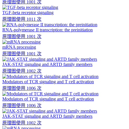
原理图
使用 1001 次
TGF-beta receptor signaling
原理图
使用 1011 次
RNA-polymerase II transcription: the preinitiation
原理图
使用 1001 次
mRNA processing
原理图
使用 1001 次
JAK-STAT signaling and ARTD family members
原理图
使用 1002 次
Modulators of TCR signaling and T cell activation
原理图
使用 1006 次
Modulators of TCR signaling and T cell activation
原理图
使用 1006 次
JAK-STAT signaling and ARTD family members
原理图
使用 1002 次