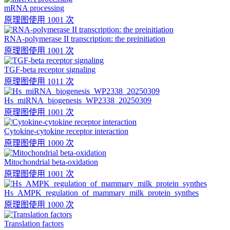
mRNA processing
原理图
使用 1001 次
RNA-polymerase II transcription: the preinitiation
原理图
使用 1001 次
TGF-beta receptor signaling
原理图
使用 1011 次
Hs_miRNA_biogenesis_WP2338_20250309
原理图
使用 1001 次
Cytokine-cytokine receptor interaction
原理图
使用 1000 次
Mitochondrial beta-oxidation
原理图
使用 1001 次
Hs_AMPK_regulation_of_mammary_milk_protein_synthes
原理图
使用 1000 次
Translation factors