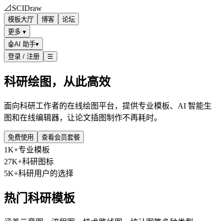
📐
SCIDraw
模板大厅
博客
论坛
更多 ▾
🤖
AI 助手
▾
登录 / 注册
☰
科研绘图，从此高效
面向科研工作者的在线绘图平台，提供专业模板、AI 智能生
图和在线编辑器，让论文插图制作不再耗时。
免费使用
查看会员套餐
1K+
专业模板
27K+
科研图标
5K+
科研用户的选择
热门科研模板