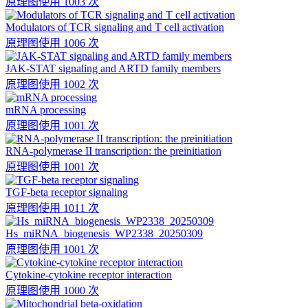
原理图
使用 1003 次
Modulators of TCR signaling and T cell activation
原理图
使用 1006 次
JAK-STAT signaling and ARTD family members
原理图
使用 1002 次
mRNA processing
原理图
使用 1001 次
RNA-polymerase II transcription: the preinitiation
原理图
使用 1001 次
TGF-beta receptor signaling
原理图
使用 1011 次
Hs_miRNA_biogenesis_WP2338_20250309
原理图
使用 1001 次
Cytokine-cytokine receptor interaction
原理图
使用 1000 次