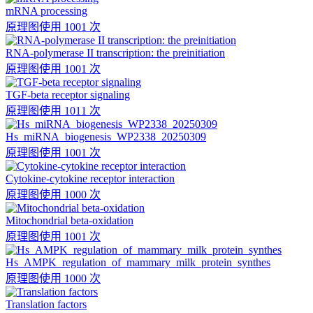
mRNA processing
原理图
使用 1001 次
RNA-polymerase II transcription: the preinitiation
原理图
使用 1001 次
TGF-beta receptor signaling
原理图
使用 1011 次
Hs_miRNA_biogenesis_WP2338_20250309
原理图
使用 1001 次
Cytokine-cytokine receptor interaction
原理图
使用 1000 次
Mitochondrial beta-oxidation
原理图
使用 1001 次
Hs_AMPK_regulation_of_mammary_milk_protein_synthes
原理图
使用 1000 次
Translation factors