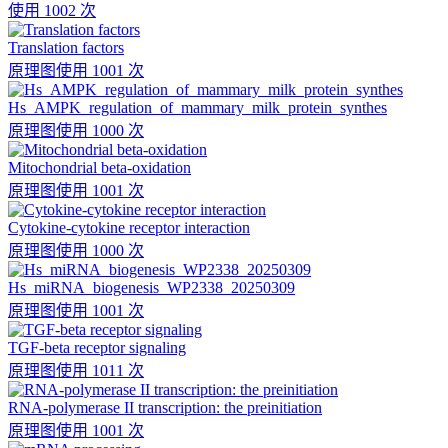
使用 1002 次
Translation factors
原理图
使用 1001 次
Hs_AMPK_regulation_of_mammary_milk_protein_synthes
原理图
使用 1000 次
Mitochondrial beta-oxidation
原理图
使用 1001 次
Cytokine-cytokine receptor interaction
原理图
使用 1000 次
Hs_miRNA_biogenesis_WP2338_20250309
原理图
使用 1001 次
TGF-beta receptor signaling
原理图
使用 1011 次
RNA-polymerase II transcription: the preinitiation
原理图
使用 1001 次