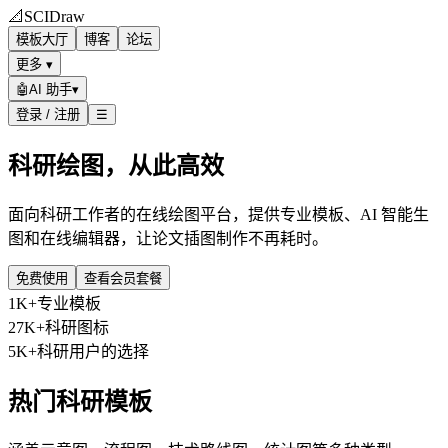
📐
SCIDraw
模板大厅
博客
论坛
更多 ▾
🤖
AI 助手
▾
登录 / 注册
☰
科研绘图，从此高效
面向科研工作者的在线绘图平台，提供专业模板、AI 智能生
图和在线编辑器，让论文插图制作不再耗时。
免费使用
查看会员套餐
1K+
专业模板
27K+
科研图标
5K+
科研用户的选择
热门科研模板