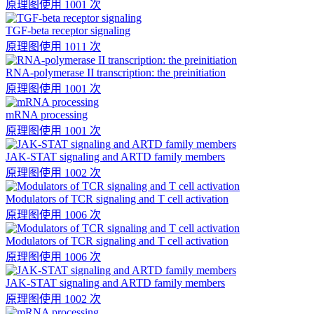
原理图
使用 1001 次
TGF-beta receptor signaling
原理图
使用 1011 次
RNA-polymerase II transcription: the preinitiation
原理图
使用 1001 次
mRNA processing
原理图
使用 1001 次
JAK-STAT signaling and ARTD family members
原理图
使用 1002 次
Modulators of TCR signaling and T cell activation
原理图
使用 1006 次
Modulators of TCR signaling and T cell activation
原理图
使用 1006 次
JAK-STAT signaling and ARTD family members
原理图
使用 1002 次