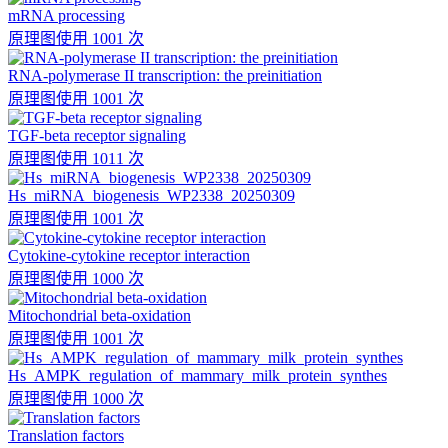
mRNA processing
原理图
使用 1001 次
RNA-polymerase II transcription: the preinitiation
原理图
使用 1001 次
TGF-beta receptor signaling
原理图
使用 1011 次
Hs_miRNA_biogenesis_WP2338_20250309
原理图
使用 1001 次
Cytokine-cytokine receptor interaction
原理图
使用 1000 次
Mitochondrial beta-oxidation
原理图
使用 1001 次
Hs_AMPK_regulation_of_mammary_milk_protein_synthes
原理图
使用 1000 次
Translation factors