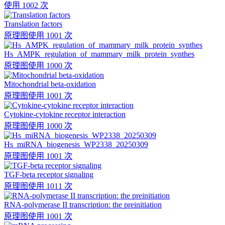
使用 1002 次
Translation factors
原理图
使用 1001 次
Hs_AMPK_regulation_of_mammary_milk_protein_synthes
原理图
使用 1000 次
Mitochondrial beta-oxidation
原理图
使用 1001 次
Cytokine-cytokine receptor interaction
原理图
使用 1000 次
Hs_miRNA_biogenesis_WP2338_20250309
原理图
使用 1001 次
TGF-beta receptor signaling
原理图
使用 1011 次
RNA-polymerase II transcription: the preinitiation
原理图
使用 1001 次