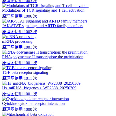
原理图
使用 1003 次
Modulators of TCR signaling and T cell activation
原理图
使用 1006 次
JAK-STAT signaling and ARTD family members
原理图
使用 1002 次
mRNA processing
原理图
使用 1001 次
RNA-polymerase II transcription: the preinitiation
原理图
使用 1001 次
TGF-beta receptor signaling
原理图
使用 1011 次
Hs_miRNA_biogenesis_WP2338_20250309
原理图
使用 1001 次
Cytokine-cytokine receptor interaction
原理图
使用 1000 次