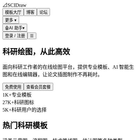
📐
SCIDraw
模板大厅
博客
论坛
更多 ▾
🤖
AI 助手
▾
登录 / 注册
☰
科研绘图，从此高效
面向科研工作者的在线绘图平台，提供专业模板、AI 智能生
图和在线编辑器，让论文插图制作不再耗时。
免费使用
查看会员套餐
1K+
专业模板
27K+
科研图标
5K+
科研用户的选择
热门科研模板