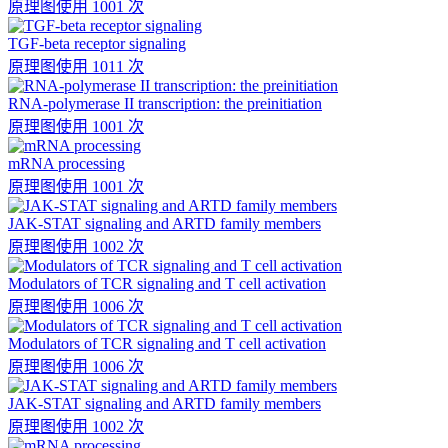
原理图
使用 1001 次
TGF-beta receptor signaling
原理图
使用 1011 次
RNA-polymerase II transcription: the preinitiation
原理图
使用 1001 次
mRNA processing
原理图
使用 1001 次
JAK-STAT signaling and ARTD family members
原理图
使用 1002 次
Modulators of TCR signaling and T cell activation
原理图
使用 1006 次
Modulators of TCR signaling and T cell activation
原理图
使用 1006 次
JAK-STAT signaling and ARTD family members
原理图
使用 1002 次