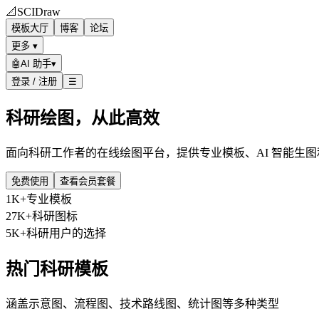
📐
SCIDraw
模板大厅
博客
论坛
更多 ▾
🤖
AI 助手
▾
登录 / 注册
☰
科研绘图，从此高效
面向科研工作者的在线绘图平台，提供专业模板、AI 智能生
免费使用
查看会员套餐
1K+
专业模板
27K+
科研图标
5K+
科研用户的选择
热门科研模板
涵盖示意图、流程图、技术路线图、统计图等多种类型