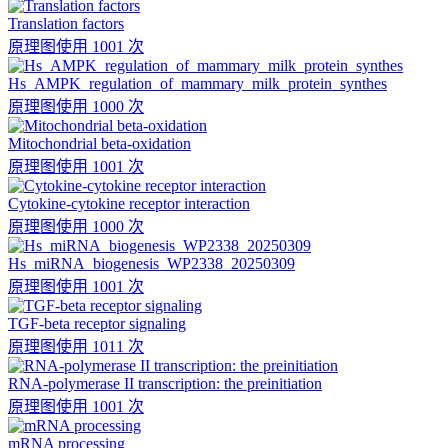
Translation factors
原理图
使用 1001 次
Hs_AMPK_regulation_of_mammary_milk_protein_synthes
原理图
使用 1000 次
Mitochondrial beta-oxidation
原理图
使用 1001 次
Cytokine-cytokine receptor interaction
原理图
使用 1000 次
Hs_miRNA_biogenesis_WP2338_20250309
原理图
使用 1001 次
TGF-beta receptor signaling
原理图
使用 1011 次
RNA-polymerase II transcription: the preinitiation
原理图
使用 1001 次
mRNA processing