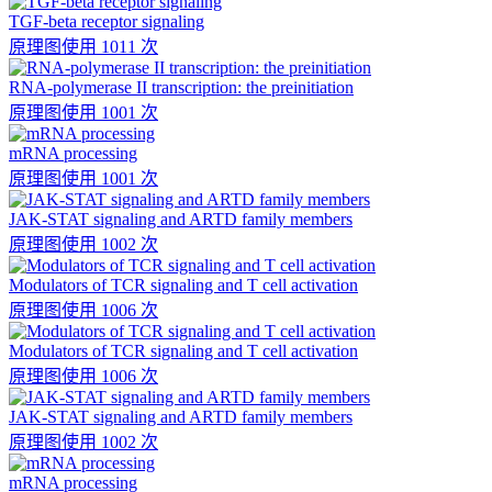
TGF-beta receptor signaling
原理图
使用 1011 次
RNA-polymerase II transcription: the preinitiation
原理图
使用 1001 次
mRNA processing
原理图
使用 1001 次
JAK-STAT signaling and ARTD family members
原理图
使用 1002 次
Modulators of TCR signaling and T cell activation
原理图
使用 1006 次
Modulators of TCR signaling and T cell activation
原理图
使用 1006 次
JAK-STAT signaling and ARTD family members
原理图
使用 1002 次
mRNA processing