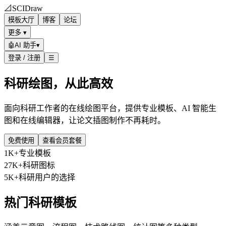
📐
SCIDraw
模板大厅
博客
论坛
更多 ▾
🤖
AI 助手
▾
登录 / 注册
☰
科研绘图，从此高效
面向科研工作者的在线绘图平台，提供专业模板、AI 智能生
图和在线编辑器，让论文插图制作不再耗时。
免费使用
查看会员套餐
1K+
专业模板
27K+
科研图标
5K+
科研用户的选择
热门科研模板