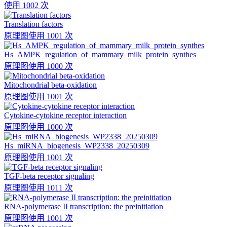
使用 1002 次
Translation factors
原理图
使用 1001 次
Hs_AMPK_regulation_of_mammary_milk_protein_synthes
原理图
使用 1000 次
Mitochondrial beta-oxidation
原理图
使用 1001 次
Cytokine-cytokine receptor interaction
原理图
使用 1000 次
Hs_miRNA_biogenesis_WP2338_20250309
原理图
使用 1001 次
TGF-beta receptor signaling
原理图
使用 1011 次
RNA-polymerase II transcription: the preinitiation
原理图
使用 1001 次