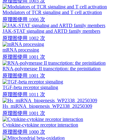
原理图
使用 1003 次
Modulators of TCR signaling and T cell activation
原理图
使用 1006 次
JAK-STAT signaling and ARTD family members
原理图
使用 1002 次
mRNA processing
原理图
使用 1001 次
RNA-polymerase II transcription: the preinitiation
原理图
使用 1001 次
TGF-beta receptor signaling
原理图
使用 1011 次
Hs_miRNA_biogenesis_WP2338_20250309
原理图
使用 1001 次
Cytokine-cytokine receptor interaction
原理图
使用 1000 次