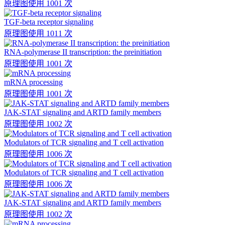
原理图
使用 1001 次
TGF-beta receptor signaling
原理图
使用 1011 次
RNA-polymerase II transcription: the preinitiation
原理图
使用 1001 次
mRNA processing
原理图
使用 1001 次
JAK-STAT signaling and ARTD family members
原理图
使用 1002 次
Modulators of TCR signaling and T cell activation
原理图
使用 1006 次
Modulators of TCR signaling and T cell activation
原理图
使用 1006 次
JAK-STAT signaling and ARTD family members
原理图
使用 1002 次