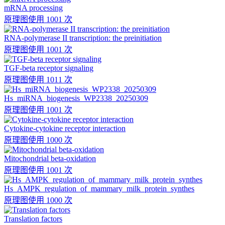
mRNA processing
原理图
使用 1001 次
RNA-polymerase II transcription: the preinitiation
原理图
使用 1001 次
TGF-beta receptor signaling
原理图
使用 1011 次
Hs_miRNA_biogenesis_WP2338_20250309
原理图
使用 1001 次
Cytokine-cytokine receptor interaction
原理图
使用 1000 次
Mitochondrial beta-oxidation
原理图
使用 1001 次
Hs_AMPK_regulation_of_mammary_milk_protein_synthes
原理图
使用 1000 次
Translation factors