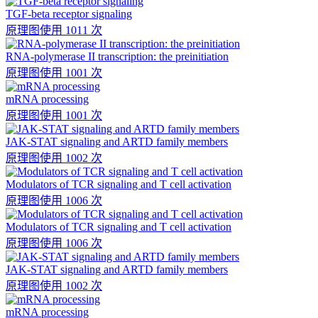
TGF-beta receptor signaling
原理图
使用 1011 次
RNA-polymerase II transcription: the preinitiation
原理图
使用 1001 次
mRNA processing
原理图
使用 1001 次
JAK-STAT signaling and ARTD family members
原理图
使用 1002 次
Modulators of TCR signaling and T cell activation
原理图
使用 1006 次
Modulators of TCR signaling and T cell activation
原理图
使用 1006 次
JAK-STAT signaling and ARTD family members
原理图
使用 1002 次
mRNA processing