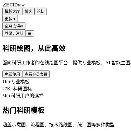
📐
SCIDraw
模板大厅
博客
论坛
更多 ▾
🤖
AI 助手
▾
登录 / 注册
☰
科研绘图，从此高效
面向科研工作者的在线绘图平台，提供专业模板、AI 智能生
免费使用
查看会员套餐
1K+
专业模板
27K+
科研图标
5K+
科研用户的选择
热门科研模板
涵盖示意图、流程图、技术路线图、统计图等多种类型