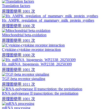
Translation factors
原理图
使用 1001 次
Hs_AMPK_regulation_of_mammary_milk_protein_synthes
原理图
使用 1000 次
Mitochondrial beta-oxidation
原理图
使用 1001 次
Cytokine-cytokine receptor interaction
原理图
使用 1000 次
Hs_miRNA_biogenesis_WP2338_20250309
原理图
使用 1001 次
TGF-beta receptor signaling
原理图
使用 1011 次
RNA-polymerase II transcription: the preinitiation
原理图
使用 1001 次
mRNA processing