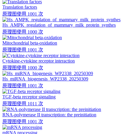
Translation factors
原理图
使用 1001 次
Hs_AMPK_regulation_of_mammary_milk_protein_synthes
原理图
使用 1000 次
Mitochondrial beta-oxidation
原理图
使用 1001 次
Cytokine-cytokine receptor interaction
原理图
使用 1000 次
Hs_miRNA_biogenesis_WP2338_20250309
原理图
使用 1001 次
TGF-beta receptor signaling
原理图
使用 1011 次
RNA-polymerase II transcription: the preinitiation
原理图
使用 1001 次
mRNA processing