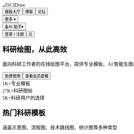
📐
SCIDraw
模板大厅
博客
论坛
更多 ▾
🤖
AI 助手
▾
登录 / 注册
☰
科研绘图，从此高效
面向科研工作者的在线绘图平台，提供专业模板、AI 智能生
免费使用
查看会员套餐
1K+
专业模板
27K+
科研图标
5K+
科研用户的选择
热门科研模板
涵盖示意图、流程图、技术路线图、统计图等多种类型