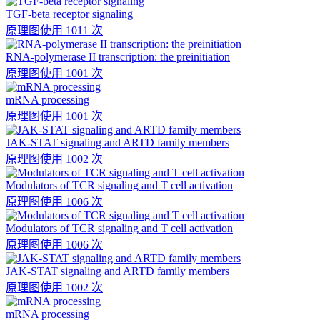
TGF-beta receptor signaling
原理图
使用 1011 次
RNA-polymerase II transcription: the preinitiation
原理图
使用 1001 次
mRNA processing
原理图
使用 1001 次
JAK-STAT signaling and ARTD family members
原理图
使用 1002 次
Modulators of TCR signaling and T cell activation
原理图
使用 1006 次
Modulators of TCR signaling and T cell activation
原理图
使用 1006 次
JAK-STAT signaling and ARTD family members
原理图
使用 1002 次
mRNA processing