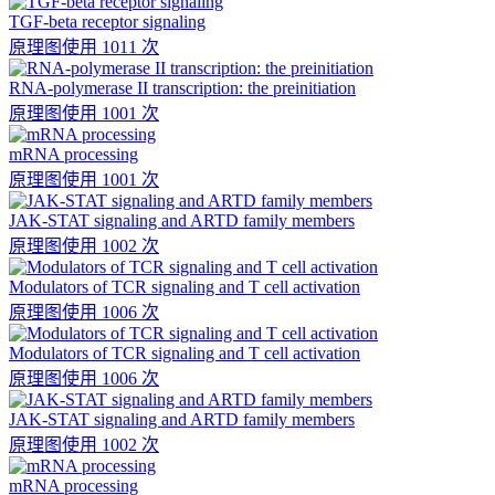
TGF-beta receptor signaling
原理图
使用 1011 次
RNA-polymerase II transcription: the preinitiation
原理图
使用 1001 次
mRNA processing
原理图
使用 1001 次
JAK-STAT signaling and ARTD family members
原理图
使用 1002 次
Modulators of TCR signaling and T cell activation
原理图
使用 1006 次
Modulators of TCR signaling and T cell activation
原理图
使用 1006 次
JAK-STAT signaling and ARTD family members
原理图
使用 1002 次
mRNA processing