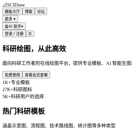
📐
SCIDraw
模板大厅
博客
论坛
更多 ▾
🤖
AI 助手
▾
登录 / 注册
☰
科研绘图，从此高效
面向科研工作者的在线绘图平台，提供专业模板、AI 智能生
免费使用
查看会员套餐
1K+
专业模板
27K+
科研图标
5K+
科研用户的选择
热门科研模板
涵盖示意图、流程图、技术路线图、统计图等多种类型