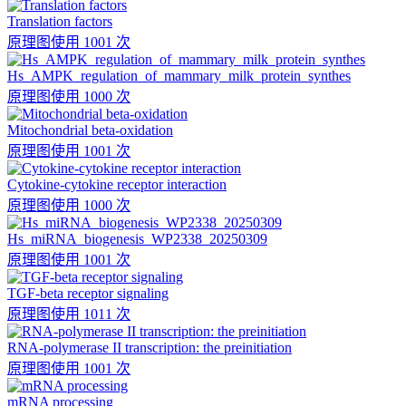
Translation factors
原理图
使用 1001 次
Hs_AMPK_regulation_of_mammary_milk_protein_synthes
原理图
使用 1000 次
Mitochondrial beta-oxidation
原理图
使用 1001 次
Cytokine-cytokine receptor interaction
原理图
使用 1000 次
Hs_miRNA_biogenesis_WP2338_20250309
原理图
使用 1001 次
TGF-beta receptor signaling
原理图
使用 1011 次
RNA-polymerase II transcription: the preinitiation
原理图
使用 1001 次
mRNA processing