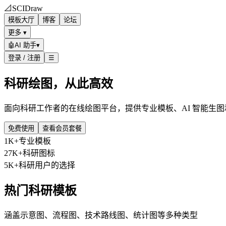
📐
SCIDraw
模板大厅
博客
论坛
更多 ▾
🤖
AI 助手
▾
登录 / 注册
☰
科研绘图，从此高效
面向科研工作者的在线绘图平台，提供专业模板、AI 智能生
免费使用
查看会员套餐
1K+
专业模板
27K+
科研图标
5K+
科研用户的选择
热门科研模板
涵盖示意图、流程图、技术路线图、统计图等多种类型