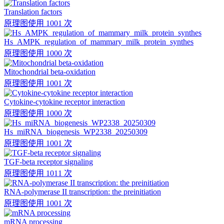
Translation factors
原理图
使用 1001 次
Hs_AMPK_regulation_of_mammary_milk_protein_synthes
原理图
使用 1000 次
Mitochondrial beta-oxidation
原理图
使用 1001 次
Cytokine-cytokine receptor interaction
原理图
使用 1000 次
Hs_miRNA_biogenesis_WP2338_20250309
原理图
使用 1001 次
TGF-beta receptor signaling
原理图
使用 1011 次
RNA-polymerase II transcription: the preinitiation
原理图
使用 1001 次
mRNA processing