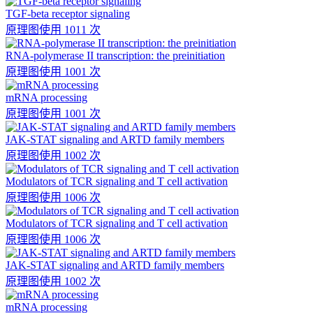
TGF-beta receptor signaling
原理图
使用 1011 次
RNA-polymerase II transcription: the preinitiation
原理图
使用 1001 次
mRNA processing
原理图
使用 1001 次
JAK-STAT signaling and ARTD family members
原理图
使用 1002 次
Modulators of TCR signaling and T cell activation
原理图
使用 1006 次
Modulators of TCR signaling and T cell activation
原理图
使用 1006 次
JAK-STAT signaling and ARTD family members
原理图
使用 1002 次
mRNA processing