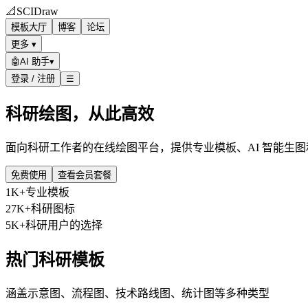
📐
SCIDraw
模板大厅
博客
论坛
更多 ▾
🤖
AI 助手
▾
登录 / 注册
☰
科研绘图，从此高效
面向科研工作者的在线绘图平台，提供专业模板、AI 智能生
免费使用
查看会员套餐
1K+
专业模板
27K+
科研图标
5K+
科研用户的选择
热门科研模板
涵盖示意图、流程图、技术路线图、统计图等多种类型