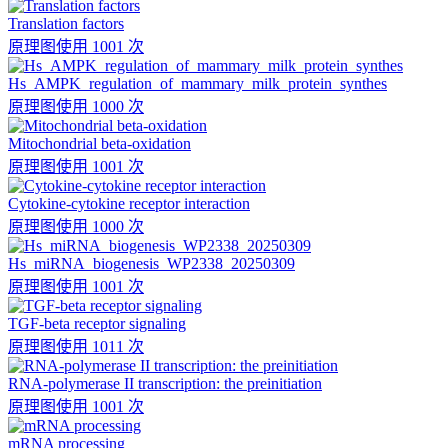
Translation factors
原理图
使用 1001 次
Hs_AMPK_regulation_of_mammary_milk_protein_synthes
原理图
使用 1000 次
Mitochondrial beta-oxidation
原理图
使用 1001 次
Cytokine-cytokine receptor interaction
原理图
使用 1000 次
Hs_miRNA_biogenesis_WP2338_20250309
原理图
使用 1001 次
TGF-beta receptor signaling
原理图
使用 1011 次
RNA-polymerase II transcription: the preinitiation
原理图
使用 1001 次
mRNA processing