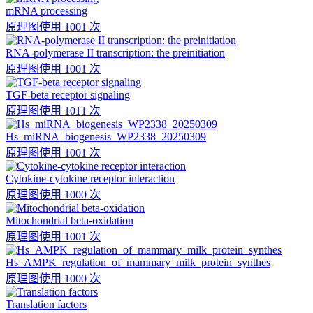
mRNA processing
原理图
使用 1001 次
RNA-polymerase II transcription: the preinitiation
原理图
使用 1001 次
TGF-beta receptor signaling
原理图
使用 1011 次
Hs_miRNA_biogenesis_WP2338_20250309
原理图
使用 1001 次
Cytokine-cytokine receptor interaction
原理图
使用 1000 次
Mitochondrial beta-oxidation
原理图
使用 1001 次
Hs_AMPK_regulation_of_mammary_milk_protein_synthes
原理图
使用 1000 次
Translation factors