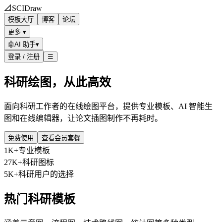
📐
SCIDraw
模板大厅
博客
论坛
更多 ▾
🤖
AI 助手
▾
登录 / 注册
☰
科研绘图，从此高效
面向科研工作者的在线绘图平台，提供专业模板、AI 智能生
图和在线编辑器，让论文插图制作不再耗时。
免费使用
查看会员套餐
1K+
专业模板
27K+
科研图标
5K+
科研用户的选择
热门科研模板