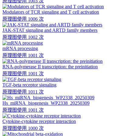
原理图
使用 1003 次
Modulators of TCR signaling and T cell activation
原理图
使用 1006 次
JAK-STAT signaling and ARTD family members
原理图
使用 1002 次
mRNA processing
原理图
使用 1001 次
RNA-polymerase II transcription: the preinitiation
原理图
使用 1001 次
TGF-beta receptor signaling
原理图
使用 1011 次
Hs_miRNA_biogenesis_WP2338_20250309
原理图
使用 1001 次
Cytokine-cytokine receptor interaction
原理图
使用 1000 次