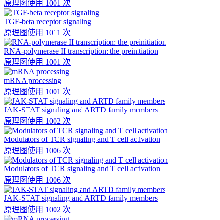
原理图
使用 1001 次
TGF-beta receptor signaling
原理图
使用 1011 次
RNA-polymerase II transcription: the preinitiation
原理图
使用 1001 次
mRNA processing
原理图
使用 1001 次
JAK-STAT signaling and ARTD family members
原理图
使用 1002 次
Modulators of TCR signaling and T cell activation
原理图
使用 1006 次
Modulators of TCR signaling and T cell activation
原理图
使用 1006 次
JAK-STAT signaling and ARTD family members
原理图
使用 1002 次