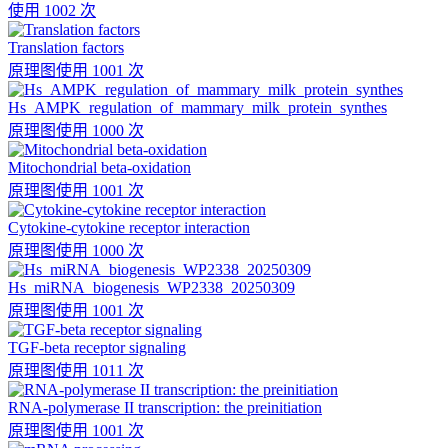
使用 1002 次
Translation factors
原理图
使用 1001 次
Hs_AMPK_regulation_of_mammary_milk_protein_synthes
原理图
使用 1000 次
Mitochondrial beta-oxidation
原理图
使用 1001 次
Cytokine-cytokine receptor interaction
原理图
使用 1000 次
Hs_miRNA_biogenesis_WP2338_20250309
原理图
使用 1001 次
TGF-beta receptor signaling
原理图
使用 1011 次
RNA-polymerase II transcription: the preinitiation
原理图
使用 1001 次