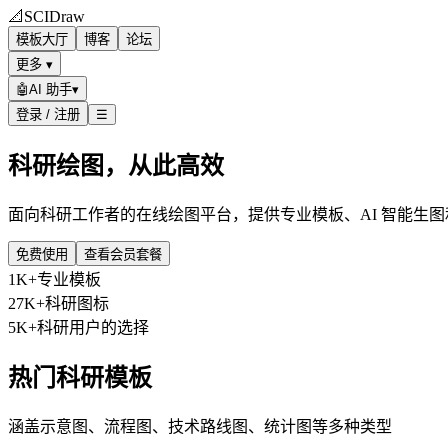
📐
SCIDraw
模板大厅
博客
论坛
更多 ▾
🤖
AI 助手
▾
登录 / 注册
☰
科研绘图，从此高效
面向科研工作者的在线绘图平台，提供专业模板、AI 智能生
免费使用
查看会员套餐
1K+
专业模板
27K+
科研图标
5K+
科研用户的选择
热门科研模板
涵盖示意图、流程图、技术路线图、统计图等多种类型