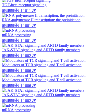
TGF-beta receptor signaling
原理图
使用 1011 次
RNA-polymerase II transcription: the preinitiation
原理图
使用 1001 次
mRNA processing
原理图
使用 1001 次
JAK-STAT signaling and ARTD family members
原理图
使用 1002 次
Modulators of TCR signaling and T cell activation
原理图
使用 1006 次
Modulators of TCR signaling and T cell activation
原理图
使用 1006 次
JAK-STAT signaling and ARTD family members
原理图
使用 1002 次
mRNA processing