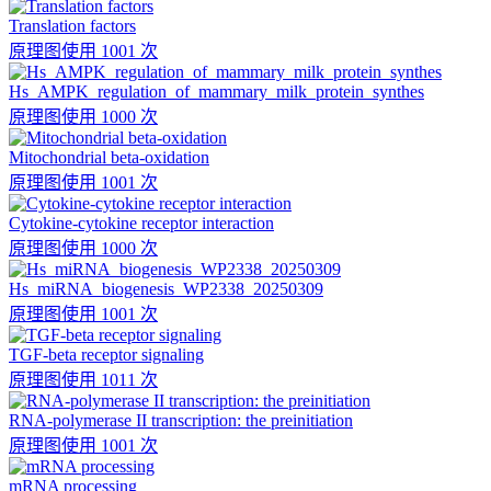
Translation factors
原理图
使用 1001 次
Hs_AMPK_regulation_of_mammary_milk_protein_synthes
原理图
使用 1000 次
Mitochondrial beta-oxidation
原理图
使用 1001 次
Cytokine-cytokine receptor interaction
原理图
使用 1000 次
Hs_miRNA_biogenesis_WP2338_20250309
原理图
使用 1001 次
TGF-beta receptor signaling
原理图
使用 1011 次
RNA-polymerase II transcription: the preinitiation
原理图
使用 1001 次
mRNA processing