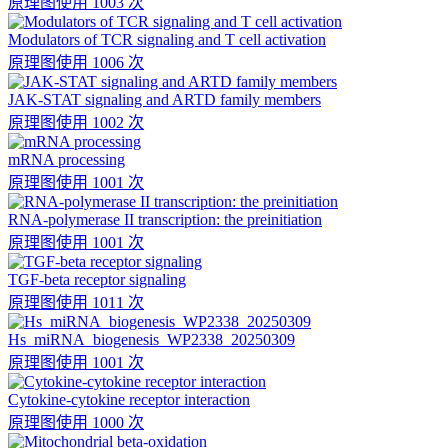
原理图
使用 1003 次
Modulators of TCR signaling and T cell activation
原理图
使用 1006 次
JAK-STAT signaling and ARTD family members
原理图
使用 1002 次
mRNA processing
原理图
使用 1001 次
RNA-polymerase II transcription: the preinitiation
原理图
使用 1001 次
TGF-beta receptor signaling
原理图
使用 1011 次
Hs_miRNA_biogenesis_WP2338_20250309
原理图
使用 1001 次
Cytokine-cytokine receptor interaction
原理图
使用 1000 次