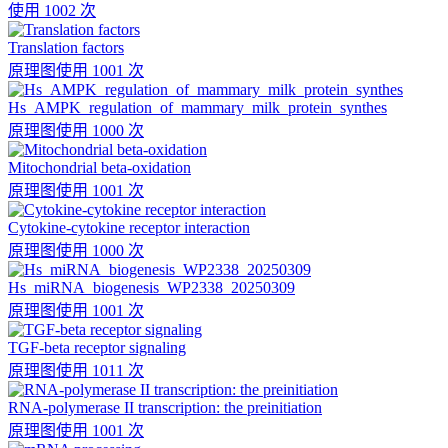
使用 1002 次
Translation factors
原理图
使用 1001 次
Hs_AMPK_regulation_of_mammary_milk_protein_synthes
原理图
使用 1000 次
Mitochondrial beta-oxidation
原理图
使用 1001 次
Cytokine-cytokine receptor interaction
原理图
使用 1000 次
Hs_miRNA_biogenesis_WP2338_20250309
原理图
使用 1001 次
TGF-beta receptor signaling
原理图
使用 1011 次
RNA-polymerase II transcription: the preinitiation
原理图
使用 1001 次