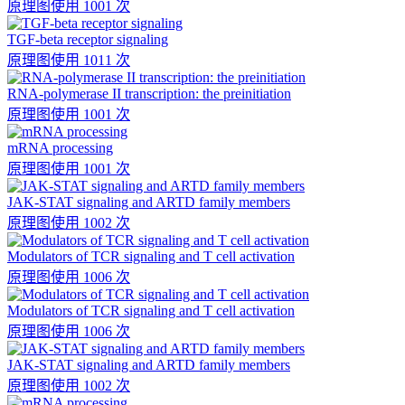
原理图
使用 1001 次
TGF-beta receptor signaling
原理图
使用 1011 次
RNA-polymerase II transcription: the preinitiation
原理图
使用 1001 次
mRNA processing
原理图
使用 1001 次
JAK-STAT signaling and ARTD family members
原理图
使用 1002 次
Modulators of TCR signaling and T cell activation
原理图
使用 1006 次
Modulators of TCR signaling and T cell activation
原理图
使用 1006 次
JAK-STAT signaling and ARTD family members
原理图
使用 1002 次