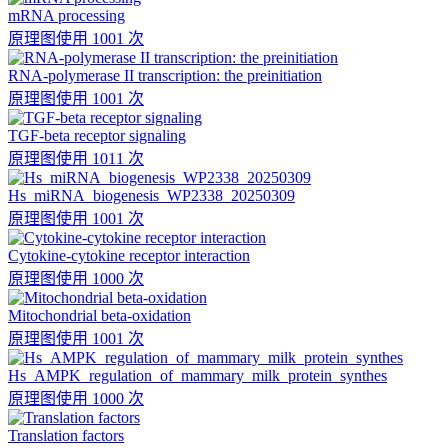
mRNA processing
原理图
使用 1001 次
RNA-polymerase II transcription: the preinitiation
原理图
使用 1001 次
TGF-beta receptor signaling
原理图
使用 1011 次
Hs_miRNA_biogenesis_WP2338_20250309
原理图
使用 1001 次
Cytokine-cytokine receptor interaction
原理图
使用 1000 次
Mitochondrial beta-oxidation
原理图
使用 1001 次
Hs_AMPK_regulation_of_mammary_milk_protein_synthes
原理图
使用 1000 次
Translation factors