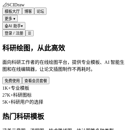
📐
SCIDraw
模板大厅
博客
论坛
更多 ▾
🤖
AI 助手
▾
登录 / 注册
☰
科研绘图，从此高效
面向科研工作者的在线绘图平台，提供专业模板、AI 智能生
图和在线编辑器，让论文插图制作不再耗时。
免费使用
查看会员套餐
1K+
专业模板
27K+
科研图标
5K+
科研用户的选择
热门科研模板