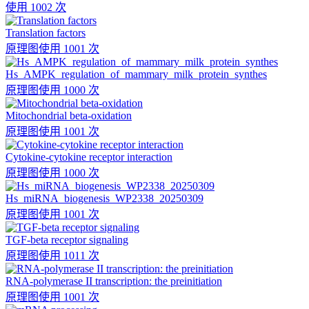
使用 1002 次
Translation factors
原理图
使用 1001 次
Hs_AMPK_regulation_of_mammary_milk_protein_synthes
原理图
使用 1000 次
Mitochondrial beta-oxidation
原理图
使用 1001 次
Cytokine-cytokine receptor interaction
原理图
使用 1000 次
Hs_miRNA_biogenesis_WP2338_20250309
原理图
使用 1001 次
TGF-beta receptor signaling
原理图
使用 1011 次
RNA-polymerase II transcription: the preinitiation
原理图
使用 1001 次