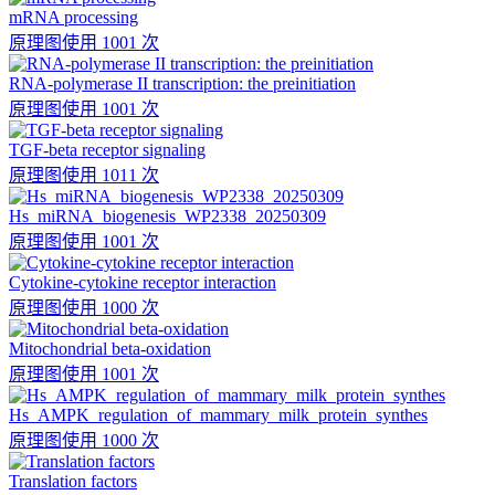
mRNA processing
原理图
使用 1001 次
RNA-polymerase II transcription: the preinitiation
原理图
使用 1001 次
TGF-beta receptor signaling
原理图
使用 1011 次
Hs_miRNA_biogenesis_WP2338_20250309
原理图
使用 1001 次
Cytokine-cytokine receptor interaction
原理图
使用 1000 次
Mitochondrial beta-oxidation
原理图
使用 1001 次
Hs_AMPK_regulation_of_mammary_milk_protein_synthes
原理图
使用 1000 次
Translation factors