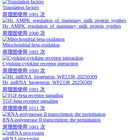
Translation factors
原理图
使用 1001 次
Hs_AMPK_regulation_of_mammary_milk_protein_synthes
原理图
使用 1000 次
Mitochondrial beta-oxidation
原理图
使用 1001 次
Cytokine-cytokine receptor interaction
原理图
使用 1000 次
Hs_miRNA_biogenesis_WP2338_20250309
原理图
使用 1001 次
TGF-beta receptor signaling
原理图
使用 1011 次
RNA-polymerase II transcription: the preinitiation
原理图
使用 1001 次
mRNA processing