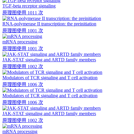
TGF-beta receptor signaling
原理图
使用 1011 次
RNA-polymerase II transcription: the preinitiation
原理图
使用 1001 次
mRNA processing
原理图
使用 1001 次
JAK-STAT signaling and ARTD family members
原理图
使用 1002 次
Modulators of TCR signaling and T cell activation
原理图
使用 1006 次
Modulators of TCR signaling and T cell activation
原理图
使用 1006 次
JAK-STAT signaling and ARTD family members
原理图
使用 1002 次
mRNA processing