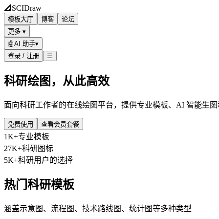
📐
SCIDraw
模板大厅
博客
论坛
更多 ▾
🤖
AI 助手
▾
登录 / 注册
☰
科研绘图，从此高效
面向科研工作者的在线绘图平台，提供专业模板、AI 智能生
免费使用
查看会员套餐
1K+
专业模板
27K+
科研图标
5K+
科研用户的选择
热门科研模板
涵盖示意图、流程图、技术路线图、统计图等多种类型