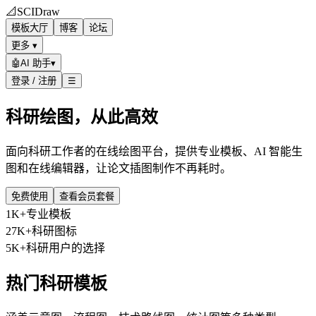
📐
SCIDraw
模板大厅
博客
论坛
更多 ▾
🤖
AI 助手
▾
登录 / 注册
☰
科研绘图，从此高效
面向科研工作者的在线绘图平台，提供专业模板、AI 智能生
图和在线编辑器，让论文插图制作不再耗时。
免费使用
查看会员套餐
1K+
专业模板
27K+
科研图标
5K+
科研用户的选择
热门科研模板