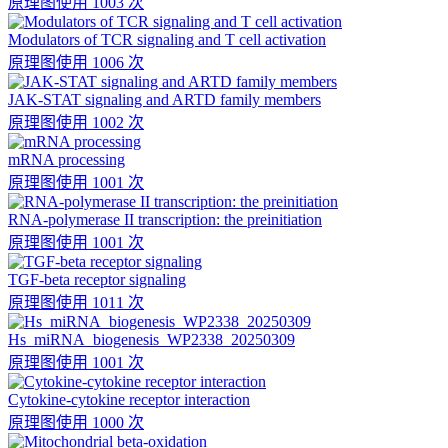
原理图
使用 1003 次
Modulators of TCR signaling and T cell activation
原理图
使用 1006 次
JAK-STAT signaling and ARTD family members
原理图
使用 1002 次
mRNA processing
原理图
使用 1001 次
RNA-polymerase II transcription: the preinitiation
原理图
使用 1001 次
TGF-beta receptor signaling
原理图
使用 1011 次
Hs_miRNA_biogenesis_WP2338_20250309
原理图
使用 1001 次
Cytokine-cytokine receptor interaction
原理图
使用 1000 次