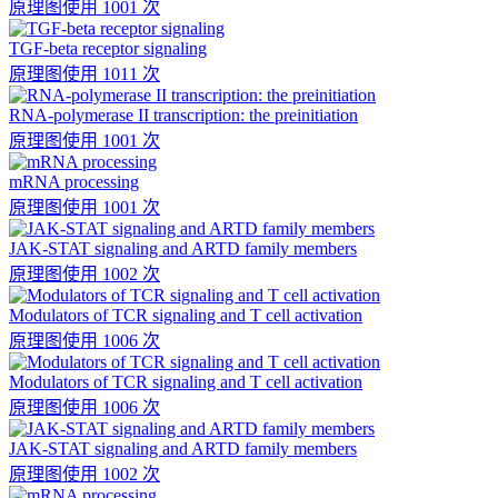
原理图
使用 1001 次
TGF-beta receptor signaling
原理图
使用 1011 次
RNA-polymerase II transcription: the preinitiation
原理图
使用 1001 次
mRNA processing
原理图
使用 1001 次
JAK-STAT signaling and ARTD family members
原理图
使用 1002 次
Modulators of TCR signaling and T cell activation
原理图
使用 1006 次
Modulators of TCR signaling and T cell activation
原理图
使用 1006 次
JAK-STAT signaling and ARTD family members
原理图
使用 1002 次