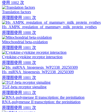
使用 1002 次
Translation factors
原理图
使用 1001 次
Hs_AMPK_regulation_of_mammary_milk_protein_synthes
原理图
使用 1000 次
Mitochondrial beta-oxidation
原理图
使用 1001 次
Cytokine-cytokine receptor interaction
原理图
使用 1000 次
Hs_miRNA_biogenesis_WP2338_20250309
原理图
使用 1001 次
TGF-beta receptor signaling
原理图
使用 1011 次
RNA-polymerase II transcription: the preinitiation
原理图
使用 1001 次