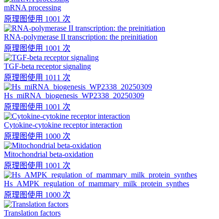
mRNA processing
原理图
使用 1001 次
RNA-polymerase II transcription: the preinitiation
原理图
使用 1001 次
TGF-beta receptor signaling
原理图
使用 1011 次
Hs_miRNA_biogenesis_WP2338_20250309
原理图
使用 1001 次
Cytokine-cytokine receptor interaction
原理图
使用 1000 次
Mitochondrial beta-oxidation
原理图
使用 1001 次
Hs_AMPK_regulation_of_mammary_milk_protein_synthes
原理图
使用 1000 次
Translation factors