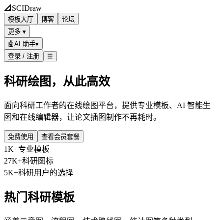
📐
SCIDraw
模板大厅
博客
论坛
更多 ▾
🤖
AI 助手
▾
登录 / 注册
☰
科研绘图，从此高效
面向科研工作者的在线绘图平台，提供专业模板、AI 智能生
图和在线编辑器，让论文插图制作不再耗时。
免费使用
查看会员套餐
1K+
专业模板
27K+
科研图标
5K+
科研用户的选择
热门科研模板