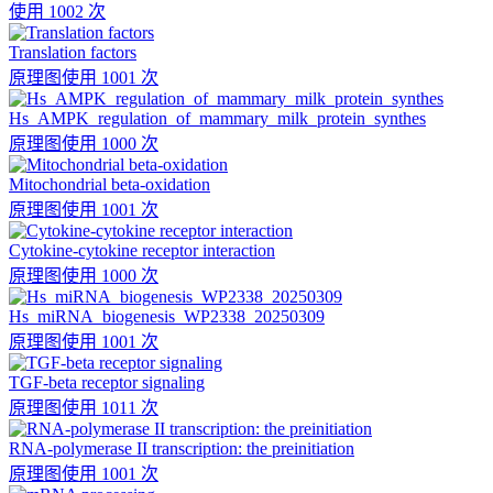
使用 1002 次
Translation factors
原理图
使用 1001 次
Hs_AMPK_regulation_of_mammary_milk_protein_synthes
原理图
使用 1000 次
Mitochondrial beta-oxidation
原理图
使用 1001 次
Cytokine-cytokine receptor interaction
原理图
使用 1000 次
Hs_miRNA_biogenesis_WP2338_20250309
原理图
使用 1001 次
TGF-beta receptor signaling
原理图
使用 1011 次
RNA-polymerase II transcription: the preinitiation
原理图
使用 1001 次