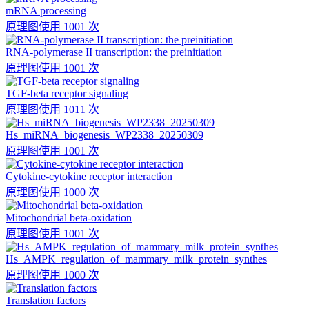
mRNA processing
原理图
使用 1001 次
RNA-polymerase II transcription: the preinitiation
原理图
使用 1001 次
TGF-beta receptor signaling
原理图
使用 1011 次
Hs_miRNA_biogenesis_WP2338_20250309
原理图
使用 1001 次
Cytokine-cytokine receptor interaction
原理图
使用 1000 次
Mitochondrial beta-oxidation
原理图
使用 1001 次
Hs_AMPK_regulation_of_mammary_milk_protein_synthes
原理图
使用 1000 次
Translation factors