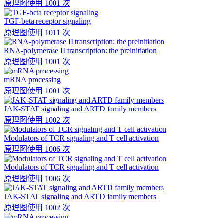
原理图
使用 1001 次
TGF-beta receptor signaling
原理图
使用 1011 次
RNA-polymerase II transcription: the preinitiation
原理图
使用 1001 次
mRNA processing
原理图
使用 1001 次
JAK-STAT signaling and ARTD family members
原理图
使用 1002 次
Modulators of TCR signaling and T cell activation
原理图
使用 1006 次
Modulators of TCR signaling and T cell activation
原理图
使用 1006 次
JAK-STAT signaling and ARTD family members
原理图
使用 1002 次