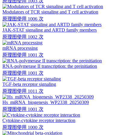
原理图
使用 1003 次
Modulators of TCR signaling and T cell activation
原理图
使用 1006 次
JAK-STAT signaling and ARTD family members
原理图
使用 1002 次
mRNA processing
原理图
使用 1001 次
RNA-polymerase II transcription: the preinitiation
原理图
使用 1001 次
TGF-beta receptor signaling
原理图
使用 1011 次
Hs_miRNA_biogenesis_WP2338_20250309
原理图
使用 1001 次
Cytokine-cytokine receptor interaction
原理图
使用 1000 次