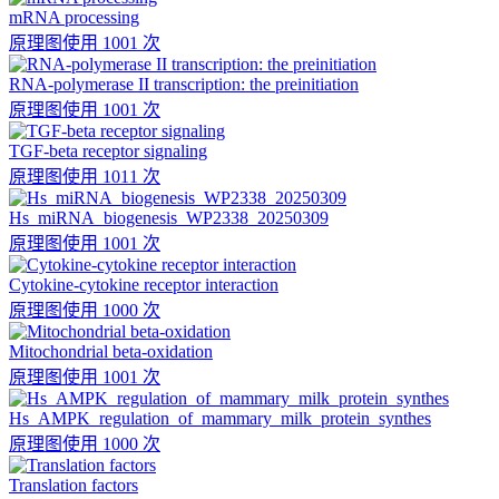
mRNA processing
原理图
使用 1001 次
RNA-polymerase II transcription: the preinitiation
原理图
使用 1001 次
TGF-beta receptor signaling
原理图
使用 1011 次
Hs_miRNA_biogenesis_WP2338_20250309
原理图
使用 1001 次
Cytokine-cytokine receptor interaction
原理图
使用 1000 次
Mitochondrial beta-oxidation
原理图
使用 1001 次
Hs_AMPK_regulation_of_mammary_milk_protein_synthes
原理图
使用 1000 次
Translation factors