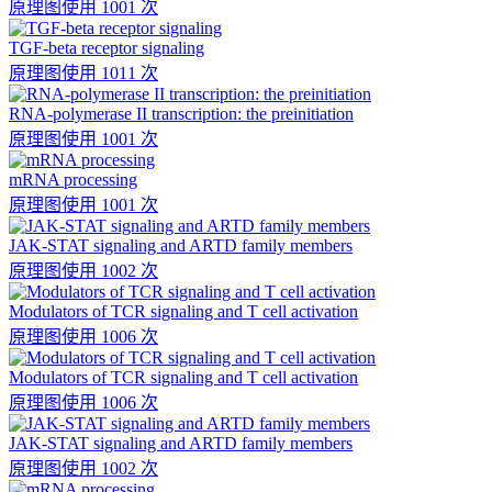
原理图
使用 1001 次
TGF-beta receptor signaling
原理图
使用 1011 次
RNA-polymerase II transcription: the preinitiation
原理图
使用 1001 次
mRNA processing
原理图
使用 1001 次
JAK-STAT signaling and ARTD family members
原理图
使用 1002 次
Modulators of TCR signaling and T cell activation
原理图
使用 1006 次
Modulators of TCR signaling and T cell activation
原理图
使用 1006 次
JAK-STAT signaling and ARTD family members
原理图
使用 1002 次