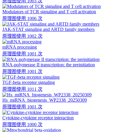
原理图
使用 1003 次
Modulators of TCR signaling and T cell activation
原理图
使用 1006 次
JAK-STAT signaling and ARTD family members
原理图
使用 1002 次
mRNA processing
原理图
使用 1001 次
RNA-polymerase II transcription: the preinitiation
原理图
使用 1001 次
TGF-beta receptor signaling
原理图
使用 1011 次
Hs_miRNA_biogenesis_WP2338_20250309
原理图
使用 1001 次
Cytokine-cytokine receptor interaction
原理图
使用 1000 次