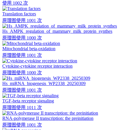
使用 1002 次
Translation factors
原理图
使用 1001 次
Hs_AMPK_regulation_of_mammary_milk_protein_synthes
原理图
使用 1000 次
Mitochondrial beta-oxidation
原理图
使用 1001 次
Cytokine-cytokine receptor interaction
原理图
使用 1000 次
Hs_miRNA_biogenesis_WP2338_20250309
原理图
使用 1001 次
TGF-beta receptor signaling
原理图
使用 1011 次
RNA-polymerase II transcription: the preinitiation
原理图
使用 1001 次