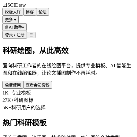
📐
SCIDraw
模板大厅
博客
论坛
更多 ▾
🤖
AI 助手
▾
登录 / 注册
☰
科研绘图，从此高效
面向科研工作者的在线绘图平台，提供专业模板、AI 智能生
图和在线编辑器，让论文插图制作不再耗时。
免费使用
查看会员套餐
1K+
专业模板
27K+
科研图标
5K+
科研用户的选择
热门科研模板