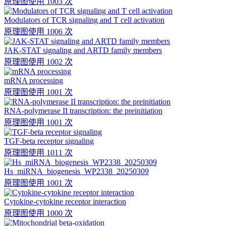
原理图
使用 1003 次
Modulators of TCR signaling and T cell activation
原理图
使用 1006 次
JAK-STAT signaling and ARTD family members
原理图
使用 1002 次
mRNA processing
原理图
使用 1001 次
RNA-polymerase II transcription: the preinitiation
原理图
使用 1001 次
TGF-beta receptor signaling
原理图
使用 1011 次
Hs_miRNA_biogenesis_WP2338_20250309
原理图
使用 1001 次
Cytokine-cytokine receptor interaction
原理图
使用 1000 次