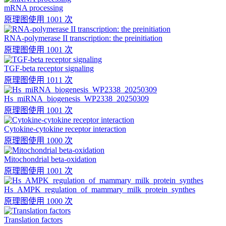
mRNA processing
原理图
使用 1001 次
RNA-polymerase II transcription: the preinitiation
原理图
使用 1001 次
TGF-beta receptor signaling
原理图
使用 1011 次
Hs_miRNA_biogenesis_WP2338_20250309
原理图
使用 1001 次
Cytokine-cytokine receptor interaction
原理图
使用 1000 次
Mitochondrial beta-oxidation
原理图
使用 1001 次
Hs_AMPK_regulation_of_mammary_milk_protein_synthes
原理图
使用 1000 次
Translation factors