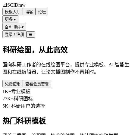
📐
SCIDraw
模板大厅
博客
论坛
更多 ▾
🤖
AI 助手
▾
登录 / 注册
☰
科研绘图，从此高效
面向科研工作者的在线绘图平台，提供专业模板、AI 智能生
图和在线编辑器，让论文插图制作不再耗时。
免费使用
查看会员套餐
1K+
专业模板
27K+
科研图标
5K+
科研用户的选择
热门科研模板