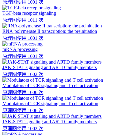
原理图
使用 1001 次
TGF-beta receptor signaling
原理图
使用 1011 次
RNA-polymerase II transcription: the preinitiation
原理图
使用 1001 次
mRNA processing
原理图
使用 1001 次
JAK-STAT signaling and ARTD family members
原理图
使用 1002 次
Modulators of TCR signaling and T cell activation
原理图
使用 1006 次
Modulators of TCR signaling and T cell activation
原理图
使用 1006 次
JAK-STAT signaling and ARTD family members
原理图
使用 1002 次