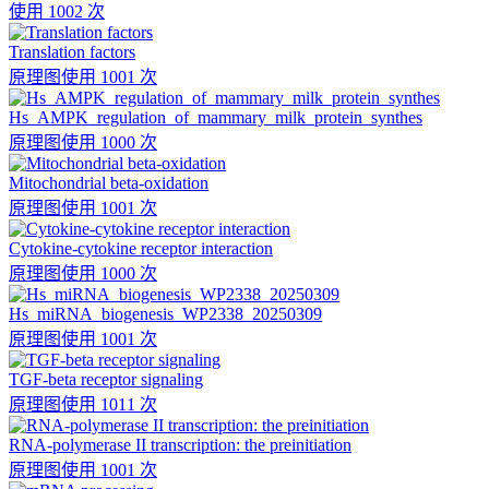
使用 1002 次
Translation factors
原理图
使用 1001 次
Hs_AMPK_regulation_of_mammary_milk_protein_synthes
原理图
使用 1000 次
Mitochondrial beta-oxidation
原理图
使用 1001 次
Cytokine-cytokine receptor interaction
原理图
使用 1000 次
Hs_miRNA_biogenesis_WP2338_20250309
原理图
使用 1001 次
TGF-beta receptor signaling
原理图
使用 1011 次
RNA-polymerase II transcription: the preinitiation
原理图
使用 1001 次