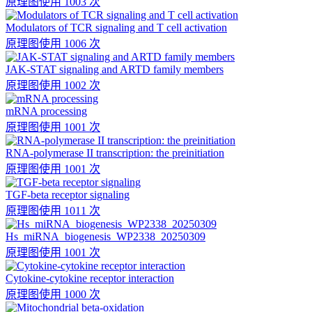
原理图
使用 1003 次
Modulators of TCR signaling and T cell activation
原理图
使用 1006 次
JAK-STAT signaling and ARTD family members
原理图
使用 1002 次
mRNA processing
原理图
使用 1001 次
RNA-polymerase II transcription: the preinitiation
原理图
使用 1001 次
TGF-beta receptor signaling
原理图
使用 1011 次
Hs_miRNA_biogenesis_WP2338_20250309
原理图
使用 1001 次
Cytokine-cytokine receptor interaction
原理图
使用 1000 次