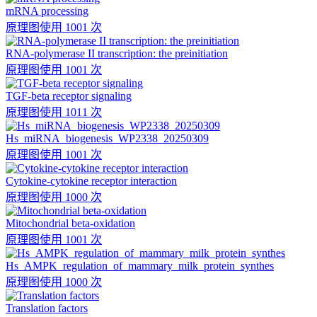
mRNA processing
原理图
使用 1001 次
RNA-polymerase II transcription: the preinitiation
原理图
使用 1001 次
TGF-beta receptor signaling
原理图
使用 1011 次
Hs_miRNA_biogenesis_WP2338_20250309
原理图
使用 1001 次
Cytokine-cytokine receptor interaction
原理图
使用 1000 次
Mitochondrial beta-oxidation
原理图
使用 1001 次
Hs_AMPK_regulation_of_mammary_milk_protein_synthes
原理图
使用 1000 次
Translation factors