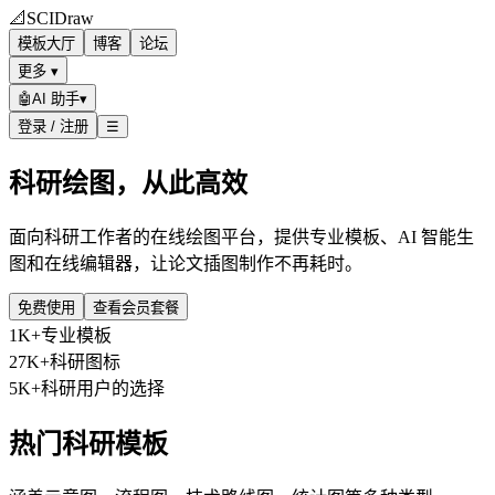
📐
SCIDraw
模板大厅
博客
论坛
更多 ▾
🤖
AI 助手
▾
登录 / 注册
☰
科研绘图，从此高效
面向科研工作者的在线绘图平台，提供专业模板、AI 智能生
图和在线编辑器，让论文插图制作不再耗时。
免费使用
查看会员套餐
1K+
专业模板
27K+
科研图标
5K+
科研用户的选择
热门科研模板