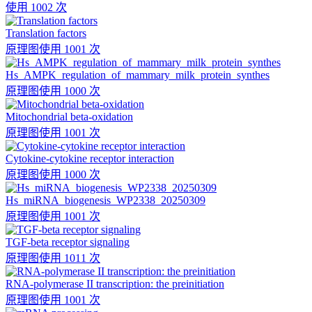
使用 1002 次
Translation factors
原理图
使用 1001 次
Hs_AMPK_regulation_of_mammary_milk_protein_synthes
原理图
使用 1000 次
Mitochondrial beta-oxidation
原理图
使用 1001 次
Cytokine-cytokine receptor interaction
原理图
使用 1000 次
Hs_miRNA_biogenesis_WP2338_20250309
原理图
使用 1001 次
TGF-beta receptor signaling
原理图
使用 1011 次
RNA-polymerase II transcription: the preinitiation
原理图
使用 1001 次