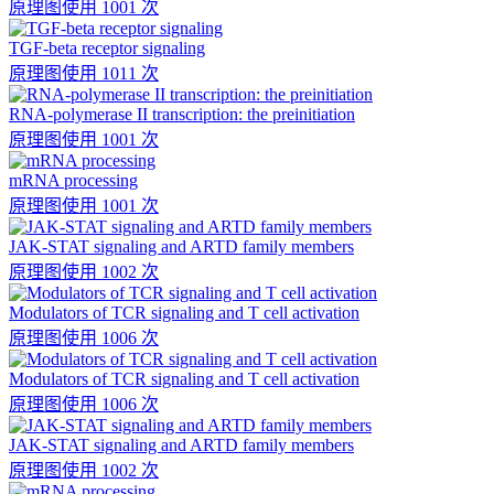
原理图
使用 1001 次
TGF-beta receptor signaling
原理图
使用 1011 次
RNA-polymerase II transcription: the preinitiation
原理图
使用 1001 次
mRNA processing
原理图
使用 1001 次
JAK-STAT signaling and ARTD family members
原理图
使用 1002 次
Modulators of TCR signaling and T cell activation
原理图
使用 1006 次
Modulators of TCR signaling and T cell activation
原理图
使用 1006 次
JAK-STAT signaling and ARTD family members
原理图
使用 1002 次