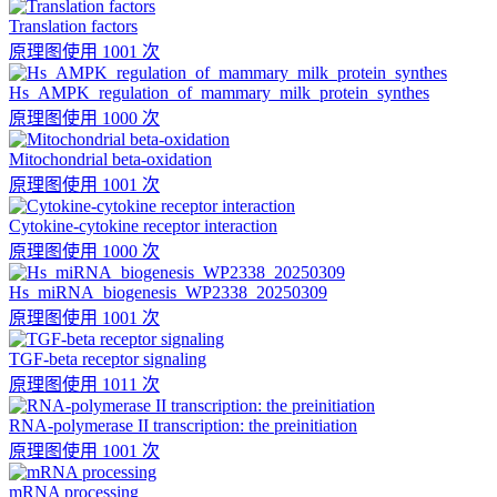
Translation factors
原理图
使用 1001 次
Hs_AMPK_regulation_of_mammary_milk_protein_synthes
原理图
使用 1000 次
Mitochondrial beta-oxidation
原理图
使用 1001 次
Cytokine-cytokine receptor interaction
原理图
使用 1000 次
Hs_miRNA_biogenesis_WP2338_20250309
原理图
使用 1001 次
TGF-beta receptor signaling
原理图
使用 1011 次
RNA-polymerase II transcription: the preinitiation
原理图
使用 1001 次
mRNA processing