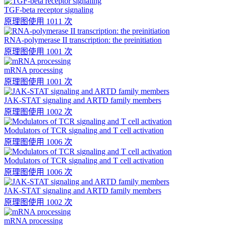
TGF-beta receptor signaling
原理图
使用 1011 次
RNA-polymerase II transcription: the preinitiation
原理图
使用 1001 次
mRNA processing
原理图
使用 1001 次
JAK-STAT signaling and ARTD family members
原理图
使用 1002 次
Modulators of TCR signaling and T cell activation
原理图
使用 1006 次
Modulators of TCR signaling and T cell activation
原理图
使用 1006 次
JAK-STAT signaling and ARTD family members
原理图
使用 1002 次
mRNA processing