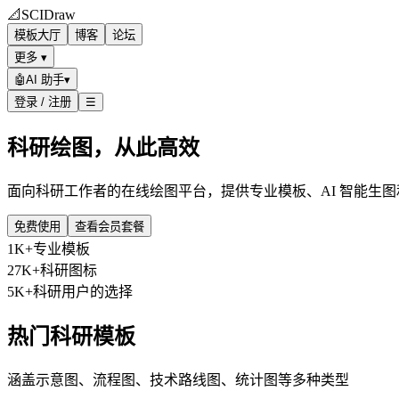
📐
SCIDraw
模板大厅
博客
论坛
更多 ▾
🤖
AI 助手
▾
登录 / 注册
☰
科研绘图，从此高效
面向科研工作者的在线绘图平台，提供专业模板、AI 智能生
免费使用
查看会员套餐
1K+
专业模板
27K+
科研图标
5K+
科研用户的选择
热门科研模板
涵盖示意图、流程图、技术路线图、统计图等多种类型