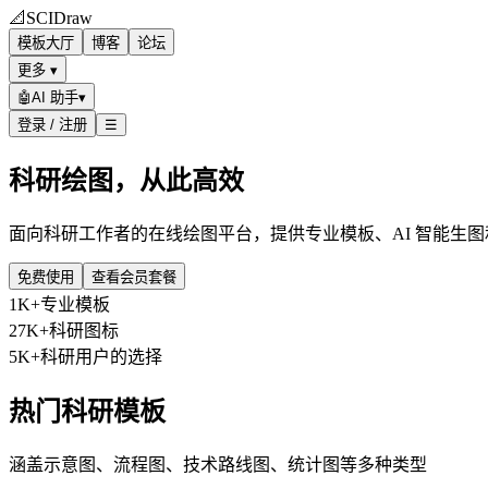
📐
SCIDraw
模板大厅
博客
论坛
更多 ▾
🤖
AI 助手
▾
登录 / 注册
☰
科研绘图，从此高效
面向科研工作者的在线绘图平台，提供专业模板、AI 智能生
免费使用
查看会员套餐
1K+
专业模板
27K+
科研图标
5K+
科研用户的选择
热门科研模板
涵盖示意图、流程图、技术路线图、统计图等多种类型