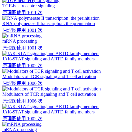
TGF-beta receptor signaling
原理图
使用 1011 次
RNA-polymerase II transcription: the preinitiation
原理图
使用 1001 次
mRNA processing
原理图
使用 1001 次
JAK-STAT signaling and ARTD family members
原理图
使用 1002 次
Modulators of TCR signaling and T cell activation
原理图
使用 1006 次
Modulators of TCR signaling and T cell activation
原理图
使用 1006 次
JAK-STAT signaling and ARTD family members
原理图
使用 1002 次
mRNA processing