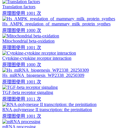
Translation factors
原理图
使用 1001 次
Hs_AMPK_regulation_of_mammary_milk_protein_synthes
原理图
使用 1000 次
Mitochondrial beta-oxidation
原理图
使用 1001 次
Cytokine-cytokine receptor interaction
原理图
使用 1000 次
Hs_miRNA_biogenesis_WP2338_20250309
原理图
使用 1001 次
TGF-beta receptor signaling
原理图
使用 1011 次
RNA-polymerase II transcription: the preinitiation
原理图
使用 1001 次
mRNA processing