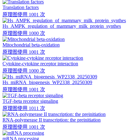
Translation factors
原理图
使用 1001 次
Hs_AMPK_regulation_of_mammary_milk_protein_synthes
原理图
使用 1000 次
Mitochondrial beta-oxidation
原理图
使用 1001 次
Cytokine-cytokine receptor interaction
原理图
使用 1000 次
Hs_miRNA_biogenesis_WP2338_20250309
原理图
使用 1001 次
TGF-beta receptor signaling
原理图
使用 1011 次
RNA-polymerase II transcription: the preinitiation
原理图
使用 1001 次
mRNA processing