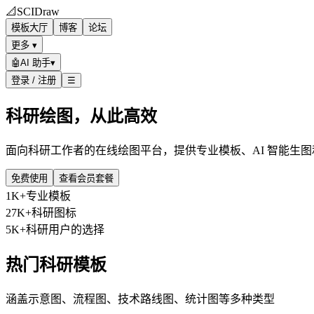
📐
SCIDraw
模板大厅
博客
论坛
更多 ▾
🤖
AI 助手
▾
登录 / 注册
☰
科研绘图，从此高效
面向科研工作者的在线绘图平台，提供专业模板、AI 智能生
免费使用
查看会员套餐
1K+
专业模板
27K+
科研图标
5K+
科研用户的选择
热门科研模板
涵盖示意图、流程图、技术路线图、统计图等多种类型