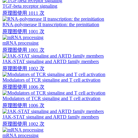
TGF-beta receptor signaling
原理图
使用 1011 次
RNA-polymerase II transcription: the preinitiation
原理图
使用 1001 次
mRNA processing
原理图
使用 1001 次
JAK-STAT signaling and ARTD family members
原理图
使用 1002 次
Modulators of TCR signaling and T cell activation
原理图
使用 1006 次
Modulators of TCR signaling and T cell activation
原理图
使用 1006 次
JAK-STAT signaling and ARTD family members
原理图
使用 1002 次
mRNA processing