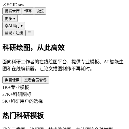
📐
SCIDraw
模板大厅
博客
论坛
更多 ▾
🤖
AI 助手
▾
登录 / 注册
☰
科研绘图，从此高效
面向科研工作者的在线绘图平台，提供专业模板、AI 智能生
图和在线编辑器，让论文插图制作不再耗时。
免费使用
查看会员套餐
1K+
专业模板
27K+
科研图标
5K+
科研用户的选择
热门科研模板