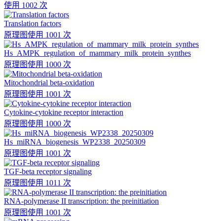
使用 1002 次
Translation factors
原理图
使用 1001 次
Hs_AMPK_regulation_of_mammary_milk_protein_synthes
原理图
使用 1000 次
Mitochondrial beta-oxidation
原理图
使用 1001 次
Cytokine-cytokine receptor interaction
原理图
使用 1000 次
Hs_miRNA_biogenesis_WP2338_20250309
原理图
使用 1001 次
TGF-beta receptor signaling
原理图
使用 1011 次
RNA-polymerase II transcription: the preinitiation
原理图
使用 1001 次