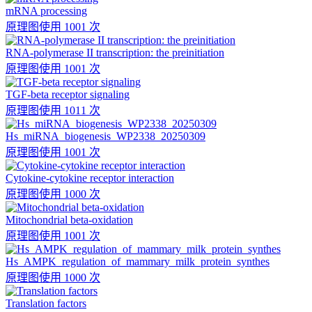
mRNA processing
原理图
使用 1001 次
RNA-polymerase II transcription: the preinitiation
原理图
使用 1001 次
TGF-beta receptor signaling
原理图
使用 1011 次
Hs_miRNA_biogenesis_WP2338_20250309
原理图
使用 1001 次
Cytokine-cytokine receptor interaction
原理图
使用 1000 次
Mitochondrial beta-oxidation
原理图
使用 1001 次
Hs_AMPK_regulation_of_mammary_milk_protein_synthes
原理图
使用 1000 次
Translation factors