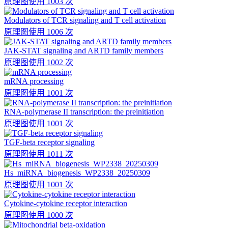
原理图
使用 1003 次
Modulators of TCR signaling and T cell activation
原理图
使用 1006 次
JAK-STAT signaling and ARTD family members
原理图
使用 1002 次
mRNA processing
原理图
使用 1001 次
RNA-polymerase II transcription: the preinitiation
原理图
使用 1001 次
TGF-beta receptor signaling
原理图
使用 1011 次
Hs_miRNA_biogenesis_WP2338_20250309
原理图
使用 1001 次
Cytokine-cytokine receptor interaction
原理图
使用 1000 次