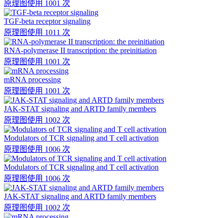
原理图
使用 1001 次
TGF-beta receptor signaling
原理图
使用 1011 次
RNA-polymerase II transcription: the preinitiation
原理图
使用 1001 次
mRNA processing
原理图
使用 1001 次
JAK-STAT signaling and ARTD family members
原理图
使用 1002 次
Modulators of TCR signaling and T cell activation
原理图
使用 1006 次
Modulators of TCR signaling and T cell activation
原理图
使用 1006 次
JAK-STAT signaling and ARTD family members
原理图
使用 1002 次