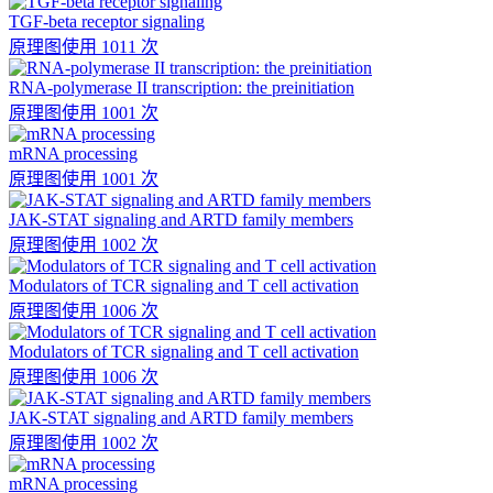
TGF-beta receptor signaling
原理图
使用 1011 次
RNA-polymerase II transcription: the preinitiation
原理图
使用 1001 次
mRNA processing
原理图
使用 1001 次
JAK-STAT signaling and ARTD family members
原理图
使用 1002 次
Modulators of TCR signaling and T cell activation
原理图
使用 1006 次
Modulators of TCR signaling and T cell activation
原理图
使用 1006 次
JAK-STAT signaling and ARTD family members
原理图
使用 1002 次
mRNA processing