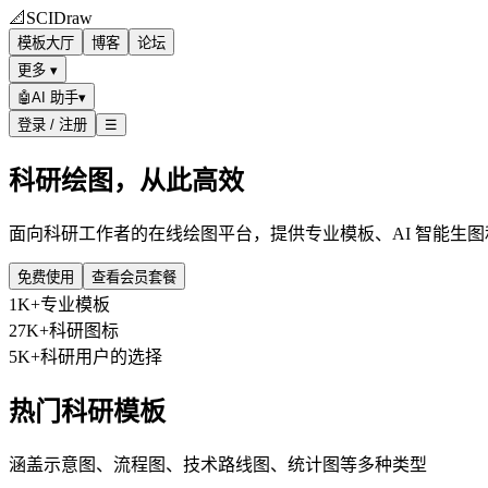
📐
SCIDraw
模板大厅
博客
论坛
更多 ▾
🤖
AI 助手
▾
登录 / 注册
☰
科研绘图，从此高效
面向科研工作者的在线绘图平台，提供专业模板、AI 智能生
免费使用
查看会员套餐
1K+
专业模板
27K+
科研图标
5K+
科研用户的选择
热门科研模板
涵盖示意图、流程图、技术路线图、统计图等多种类型