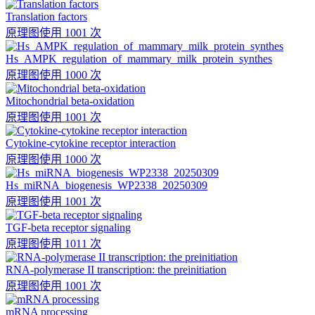
Translation factors
原理图
使用 1001 次
Hs_AMPK_regulation_of_mammary_milk_protein_synthes
原理图
使用 1000 次
Mitochondrial beta-oxidation
原理图
使用 1001 次
Cytokine-cytokine receptor interaction
原理图
使用 1000 次
Hs_miRNA_biogenesis_WP2338_20250309
原理图
使用 1001 次
TGF-beta receptor signaling
原理图
使用 1011 次
RNA-polymerase II transcription: the preinitiation
原理图
使用 1001 次
mRNA processing