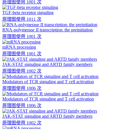
原理图
使用 1001 次
TGF-beta receptor signaling
原理图
使用 1011 次
RNA-polymerase II transcription: the preinitiation
原理图
使用 1001 次
mRNA processing
原理图
使用 1001 次
JAK-STAT signaling and ARTD family members
原理图
使用 1002 次
Modulators of TCR signaling and T cell activation
原理图
使用 1006 次
Modulators of TCR signaling and T cell activation
原理图
使用 1006 次
JAK-STAT signaling and ARTD family members
原理图
使用 1002 次