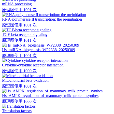
mRNA processing
原理图
使用 1001 次
RNA-polymerase II transcription: the preinitiation
原理图
使用 1001 次
TGF-beta receptor signaling
原理图
使用 1011 次
Hs_miRNA_biogenesis_WP2338_20250309
原理图
使用 1001 次
Cytokine-cytokine receptor interaction
原理图
使用 1000 次
Mitochondrial beta-oxidation
原理图
使用 1001 次
Hs_AMPK_regulation_of_mammary_milk_protein_synthes
原理图
使用 1000 次
Translation factors