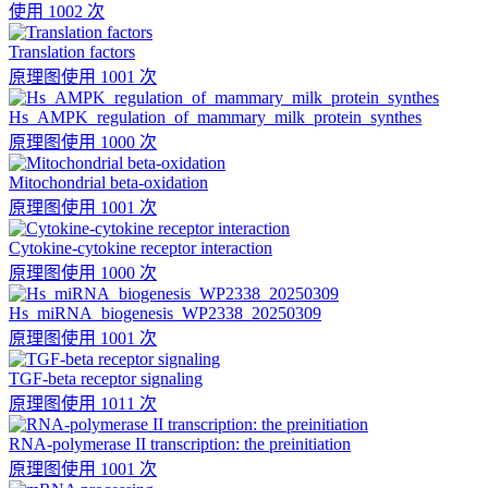
使用 1002 次
Translation factors
原理图
使用 1001 次
Hs_AMPK_regulation_of_mammary_milk_protein_synthes
原理图
使用 1000 次
Mitochondrial beta-oxidation
原理图
使用 1001 次
Cytokine-cytokine receptor interaction
原理图
使用 1000 次
Hs_miRNA_biogenesis_WP2338_20250309
原理图
使用 1001 次
TGF-beta receptor signaling
原理图
使用 1011 次
RNA-polymerase II transcription: the preinitiation
原理图
使用 1001 次