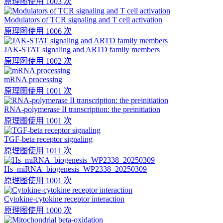
原理图
使用 1003 次
Modulators of TCR signaling and T cell activation
原理图
使用 1006 次
JAK-STAT signaling and ARTD family members
原理图
使用 1002 次
mRNA processing
原理图
使用 1001 次
RNA-polymerase II transcription: the preinitiation
原理图
使用 1001 次
TGF-beta receptor signaling
原理图
使用 1011 次
Hs_miRNA_biogenesis_WP2338_20250309
原理图
使用 1001 次
Cytokine-cytokine receptor interaction
原理图
使用 1000 次