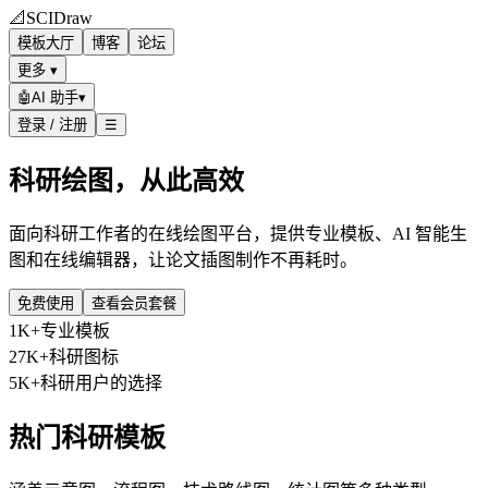
📐
SCIDraw
模板大厅
博客
论坛
更多 ▾
🤖
AI 助手
▾
登录 / 注册
☰
科研绘图，从此高效
面向科研工作者的在线绘图平台，提供专业模板、AI 智能生
图和在线编辑器，让论文插图制作不再耗时。
免费使用
查看会员套餐
1K+
专业模板
27K+
科研图标
5K+
科研用户的选择
热门科研模板