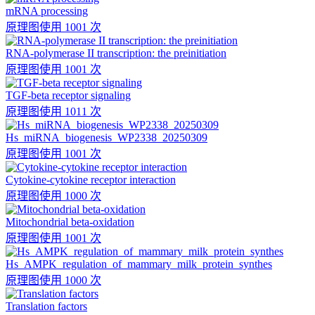
mRNA processing
原理图
使用 1001 次
RNA-polymerase II transcription: the preinitiation
原理图
使用 1001 次
TGF-beta receptor signaling
原理图
使用 1011 次
Hs_miRNA_biogenesis_WP2338_20250309
原理图
使用 1001 次
Cytokine-cytokine receptor interaction
原理图
使用 1000 次
Mitochondrial beta-oxidation
原理图
使用 1001 次
Hs_AMPK_regulation_of_mammary_milk_protein_synthes
原理图
使用 1000 次
Translation factors