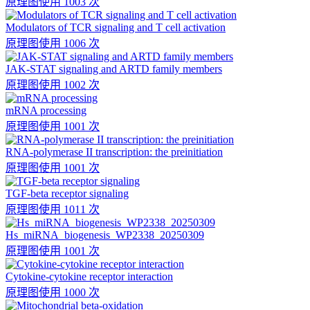
原理图
使用 1003 次
Modulators of TCR signaling and T cell activation
原理图
使用 1006 次
JAK-STAT signaling and ARTD family members
原理图
使用 1002 次
mRNA processing
原理图
使用 1001 次
RNA-polymerase II transcription: the preinitiation
原理图
使用 1001 次
TGF-beta receptor signaling
原理图
使用 1011 次
Hs_miRNA_biogenesis_WP2338_20250309
原理图
使用 1001 次
Cytokine-cytokine receptor interaction
原理图
使用 1000 次