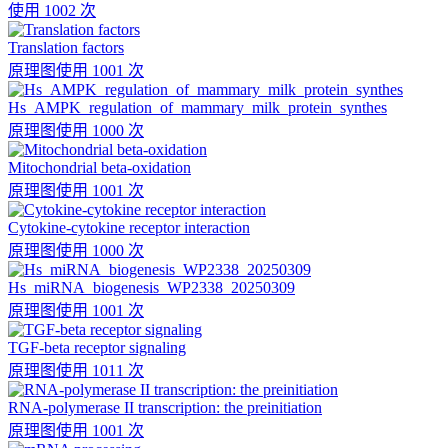
使用 1002 次
Translation factors
原理图
使用 1001 次
Hs_AMPK_regulation_of_mammary_milk_protein_synthes
原理图
使用 1000 次
Mitochondrial beta-oxidation
原理图
使用 1001 次
Cytokine-cytokine receptor interaction
原理图
使用 1000 次
Hs_miRNA_biogenesis_WP2338_20250309
原理图
使用 1001 次
TGF-beta receptor signaling
原理图
使用 1011 次
RNA-polymerase II transcription: the preinitiation
原理图
使用 1001 次