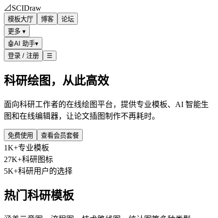
📐
SCIDraw
模板大厅
博客
论坛
更多 ▾
🤖
AI 助手
▾
登录 / 注册
☰
科研绘图，从此高效
面向科研工作者的在线绘图平台，提供专业模板、AI 智能生
图和在线编辑器，让论文插图制作不再耗时。
免费使用
查看会员套餐
1K+
专业模板
27K+
科研图标
5K+
科研用户的选择
热门科研模板