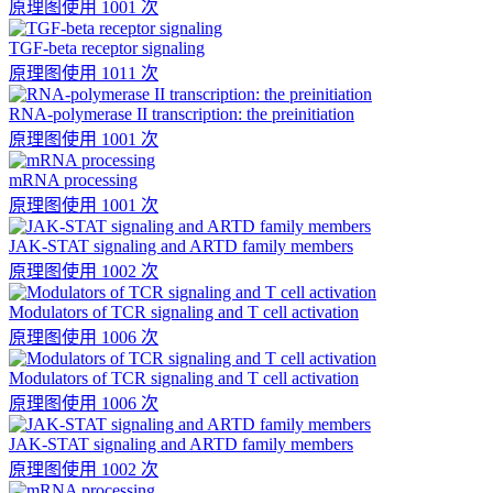
原理图
使用 1001 次
TGF-beta receptor signaling
原理图
使用 1011 次
RNA-polymerase II transcription: the preinitiation
原理图
使用 1001 次
mRNA processing
原理图
使用 1001 次
JAK-STAT signaling and ARTD family members
原理图
使用 1002 次
Modulators of TCR signaling and T cell activation
原理图
使用 1006 次
Modulators of TCR signaling and T cell activation
原理图
使用 1006 次
JAK-STAT signaling and ARTD family members
原理图
使用 1002 次