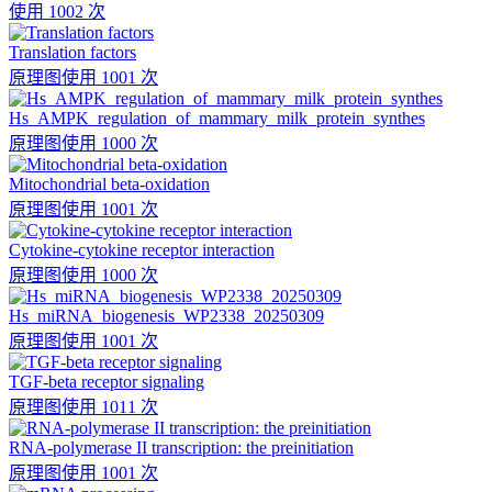
使用 1002 次
Translation factors
原理图
使用 1001 次
Hs_AMPK_regulation_of_mammary_milk_protein_synthes
原理图
使用 1000 次
Mitochondrial beta-oxidation
原理图
使用 1001 次
Cytokine-cytokine receptor interaction
原理图
使用 1000 次
Hs_miRNA_biogenesis_WP2338_20250309
原理图
使用 1001 次
TGF-beta receptor signaling
原理图
使用 1011 次
RNA-polymerase II transcription: the preinitiation
原理图
使用 1001 次