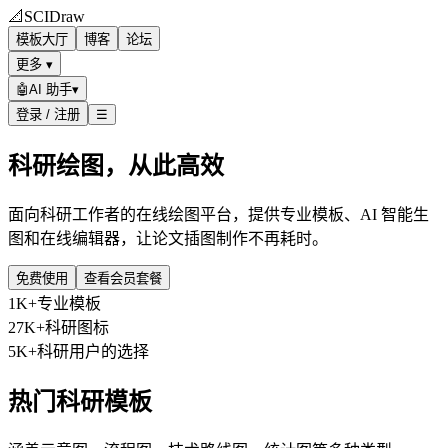
📐
SCIDraw
模板大厅
博客
论坛
更多 ▾
🤖
AI 助手
▾
登录 / 注册
☰
科研绘图，从此高效
面向科研工作者的在线绘图平台，提供专业模板、AI 智能生
图和在线编辑器，让论文插图制作不再耗时。
免费使用
查看会员套餐
1K+
专业模板
27K+
科研图标
5K+
科研用户的选择
热门科研模板