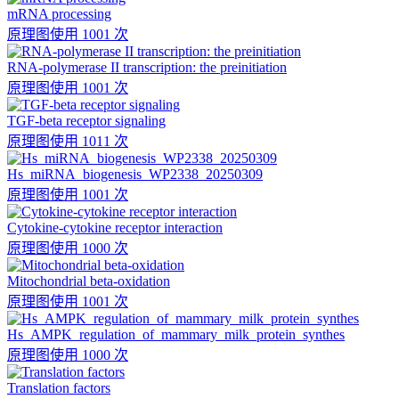
mRNA processing
原理图
使用 1001 次
RNA-polymerase II transcription: the preinitiation
原理图
使用 1001 次
TGF-beta receptor signaling
原理图
使用 1011 次
Hs_miRNA_biogenesis_WP2338_20250309
原理图
使用 1001 次
Cytokine-cytokine receptor interaction
原理图
使用 1000 次
Mitochondrial beta-oxidation
原理图
使用 1001 次
Hs_AMPK_regulation_of_mammary_milk_protein_synthes
原理图
使用 1000 次
Translation factors