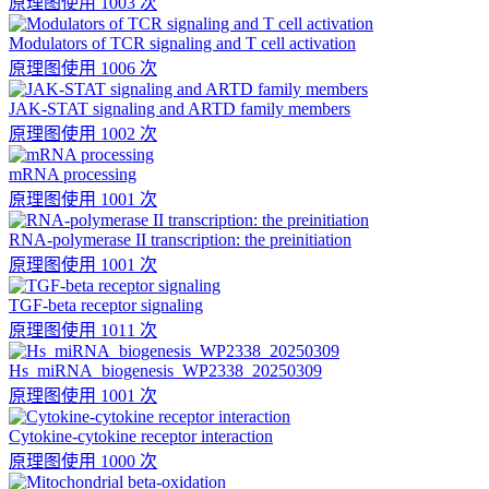
原理图
使用 1003 次
Modulators of TCR signaling and T cell activation
原理图
使用 1006 次
JAK-STAT signaling and ARTD family members
原理图
使用 1002 次
mRNA processing
原理图
使用 1001 次
RNA-polymerase II transcription: the preinitiation
原理图
使用 1001 次
TGF-beta receptor signaling
原理图
使用 1011 次
Hs_miRNA_biogenesis_WP2338_20250309
原理图
使用 1001 次
Cytokine-cytokine receptor interaction
原理图
使用 1000 次