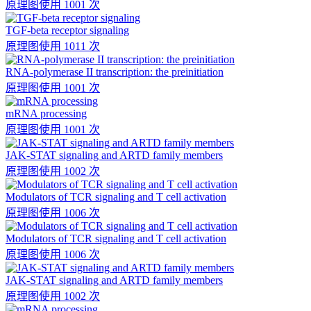
原理图
使用 1001 次
TGF-beta receptor signaling
原理图
使用 1011 次
RNA-polymerase II transcription: the preinitiation
原理图
使用 1001 次
mRNA processing
原理图
使用 1001 次
JAK-STAT signaling and ARTD family members
原理图
使用 1002 次
Modulators of TCR signaling and T cell activation
原理图
使用 1006 次
Modulators of TCR signaling and T cell activation
原理图
使用 1006 次
JAK-STAT signaling and ARTD family members
原理图
使用 1002 次