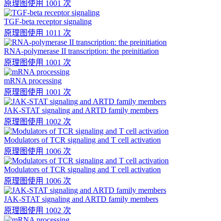
原理图
使用 1001 次
TGF-beta receptor signaling
原理图
使用 1011 次
RNA-polymerase II transcription: the preinitiation
原理图
使用 1001 次
mRNA processing
原理图
使用 1001 次
JAK-STAT signaling and ARTD family members
原理图
使用 1002 次
Modulators of TCR signaling and T cell activation
原理图
使用 1006 次
Modulators of TCR signaling and T cell activation
原理图
使用 1006 次
JAK-STAT signaling and ARTD family members
原理图
使用 1002 次