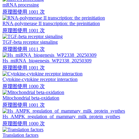
mRNA processing
原理图
使用 1001 次
RNA-polymerase II transcription: the preinitiation
原理图
使用 1001 次
TGF-beta receptor signaling
原理图
使用 1011 次
Hs_miRNA_biogenesis_WP2338_20250309
原理图
使用 1001 次
Cytokine-cytokine receptor interaction
原理图
使用 1000 次
Mitochondrial beta-oxidation
原理图
使用 1001 次
Hs_AMPK_regulation_of_mammary_milk_protein_synthes
原理图
使用 1000 次
Translation factors