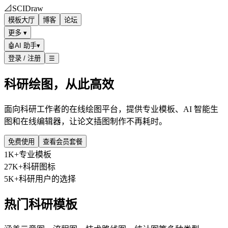
📐
SCIDraw
模板大厅
博客
论坛
更多 ▾
🤖
AI 助手
▾
登录 / 注册
☰
科研绘图，从此高效
面向科研工作者的在线绘图平台，提供专业模板、AI 智能生
图和在线编辑器，让论文插图制作不再耗时。
免费使用
查看会员套餐
1K+
专业模板
27K+
科研图标
5K+
科研用户的选择
热门科研模板