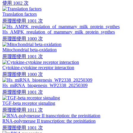
使用 1002 次
Translation factors
原理图
使用 1001 次
Hs_AMPK_regulation_of_mammary_milk_protein_synthes
原理图
使用 1000 次
Mitochondrial beta-oxidation
原理图
使用 1001 次
Cytokine-cytokine receptor interaction
原理图
使用 1000 次
Hs_miRNA_biogenesis_WP2338_20250309
原理图
使用 1001 次
TGF-beta receptor signaling
原理图
使用 1011 次
RNA-polymerase II transcription: the preinitiation
原理图
使用 1001 次