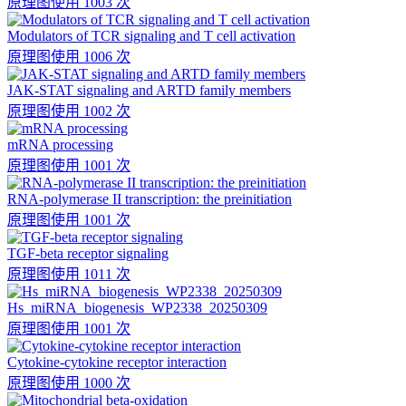
原理图
使用 1003 次
Modulators of TCR signaling and T cell activation
原理图
使用 1006 次
JAK-STAT signaling and ARTD family members
原理图
使用 1002 次
mRNA processing
原理图
使用 1001 次
RNA-polymerase II transcription: the preinitiation
原理图
使用 1001 次
TGF-beta receptor signaling
原理图
使用 1011 次
Hs_miRNA_biogenesis_WP2338_20250309
原理图
使用 1001 次
Cytokine-cytokine receptor interaction
原理图
使用 1000 次