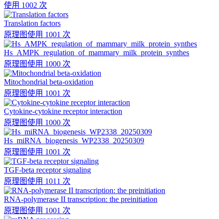
使用 1002 次
Translation factors
原理图
使用 1001 次
Hs_AMPK_regulation_of_mammary_milk_protein_synthes
原理图
使用 1000 次
Mitochondrial beta-oxidation
原理图
使用 1001 次
Cytokine-cytokine receptor interaction
原理图
使用 1000 次
Hs_miRNA_biogenesis_WP2338_20250309
原理图
使用 1001 次
TGF-beta receptor signaling
原理图
使用 1011 次
RNA-polymerase II transcription: the preinitiation
原理图
使用 1001 次