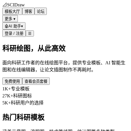
📐
SCIDraw
模板大厅
博客
论坛
更多 ▾
🤖
AI 助手
▾
登录 / 注册
☰
科研绘图，从此高效
面向科研工作者的在线绘图平台，提供专业模板、AI 智能生
图和在线编辑器，让论文插图制作不再耗时。
免费使用
查看会员套餐
1K+
专业模板
27K+
科研图标
5K+
科研用户的选择
热门科研模板