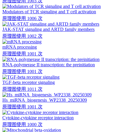
原理图
使用 1003 次
Modulators of TCR signaling and T cell activation
原理图
使用 1006 次
JAK-STAT signaling and ARTD family members
原理图
使用 1002 次
mRNA processing
原理图
使用 1001 次
RNA-polymerase II transcription: the preinitiation
原理图
使用 1001 次
TGF-beta receptor signaling
原理图
使用 1011 次
Hs_miRNA_biogenesis_WP2338_20250309
原理图
使用 1001 次
Cytokine-cytokine receptor interaction
原理图
使用 1000 次