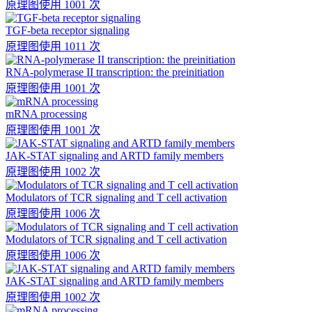
原理图
使用 1001 次
TGF-beta receptor signaling
原理图
使用 1011 次
RNA-polymerase II transcription: the preinitiation
原理图
使用 1001 次
mRNA processing
原理图
使用 1001 次
JAK-STAT signaling and ARTD family members
原理图
使用 1002 次
Modulators of TCR signaling and T cell activation
原理图
使用 1006 次
Modulators of TCR signaling and T cell activation
原理图
使用 1006 次
JAK-STAT signaling and ARTD family members
原理图
使用 1002 次