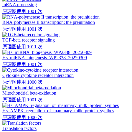
mRNA processing
原理图
使用 1001 次
RNA-polymerase II transcription: the preinitiation
原理图
使用 1001 次
TGF-beta receptor signaling
原理图
使用 1011 次
Hs_miRNA_biogenesis_WP2338_20250309
原理图
使用 1001 次
Cytokine-cytokine receptor interaction
原理图
使用 1000 次
Mitochondrial beta-oxidation
原理图
使用 1001 次
Hs_AMPK_regulation_of_mammary_milk_protein_synthes
原理图
使用 1000 次
Translation factors