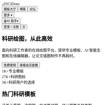
📐
SCIDraw
模板大厅
博客
论坛
更多 ▾
🤖
AI 助手
▾
登录 / 注册
☰
科研绘图，从此高效
面向科研工作者的在线绘图平台，提供专业模板、AI 智能生
图和在线编辑器，让论文插图制作不再耗时。
免费使用
查看会员套餐
1K+
专业模板
27K+
科研图标
5K+
科研用户的选择
热门科研模板