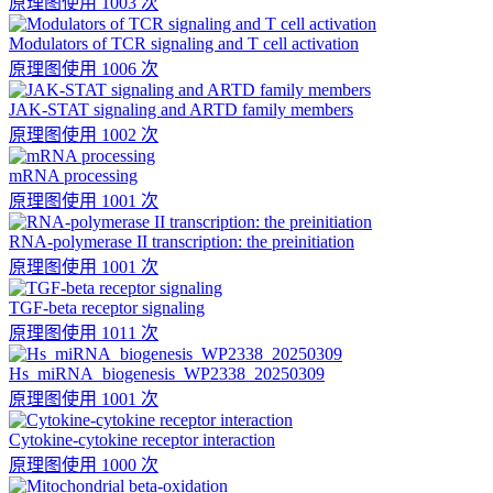
原理图
使用 1003 次
Modulators of TCR signaling and T cell activation
原理图
使用 1006 次
JAK-STAT signaling and ARTD family members
原理图
使用 1002 次
mRNA processing
原理图
使用 1001 次
RNA-polymerase II transcription: the preinitiation
原理图
使用 1001 次
TGF-beta receptor signaling
原理图
使用 1011 次
Hs_miRNA_biogenesis_WP2338_20250309
原理图
使用 1001 次
Cytokine-cytokine receptor interaction
原理图
使用 1000 次