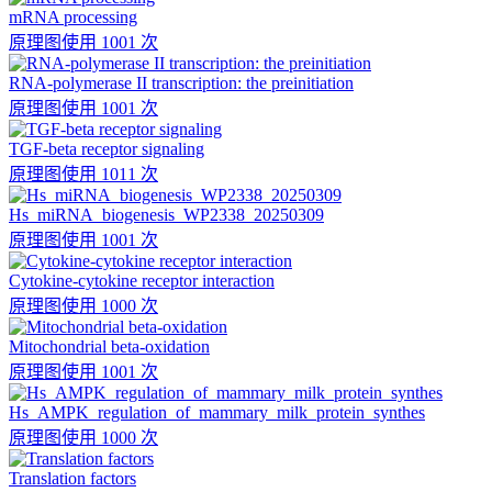
mRNA processing
原理图
使用 1001 次
RNA-polymerase II transcription: the preinitiation
原理图
使用 1001 次
TGF-beta receptor signaling
原理图
使用 1011 次
Hs_miRNA_biogenesis_WP2338_20250309
原理图
使用 1001 次
Cytokine-cytokine receptor interaction
原理图
使用 1000 次
Mitochondrial beta-oxidation
原理图
使用 1001 次
Hs_AMPK_regulation_of_mammary_milk_protein_synthes
原理图
使用 1000 次
Translation factors