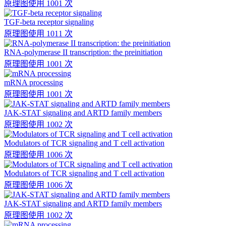
原理图
使用 1001 次
TGF-beta receptor signaling
原理图
使用 1011 次
RNA-polymerase II transcription: the preinitiation
原理图
使用 1001 次
mRNA processing
原理图
使用 1001 次
JAK-STAT signaling and ARTD family members
原理图
使用 1002 次
Modulators of TCR signaling and T cell activation
原理图
使用 1006 次
Modulators of TCR signaling and T cell activation
原理图
使用 1006 次
JAK-STAT signaling and ARTD family members
原理图
使用 1002 次