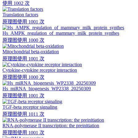
使用 1002 次
Translation factors
原理图
使用 1001 次
Hs_AMPK_regulation_of_mammary_milk_protein_synthes
原理图
使用 1000 次
Mitochondrial beta-oxidation
原理图
使用 1001 次
Cytokine-cytokine receptor interaction
原理图
使用 1000 次
Hs_miRNA_biogenesis_WP2338_20250309
原理图
使用 1001 次
TGF-beta receptor signaling
原理图
使用 1011 次
RNA-polymerase II transcription: the preinitiation
原理图
使用 1001 次