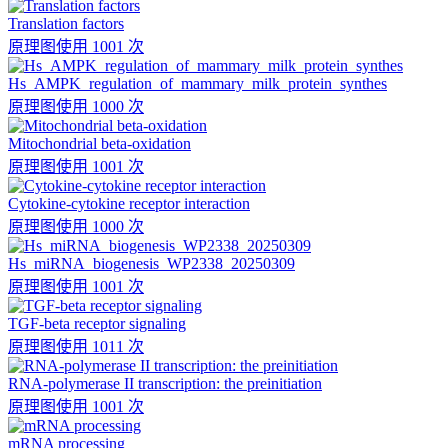
Translation factors
原理图
使用 1001 次
Hs_AMPK_regulation_of_mammary_milk_protein_synthes
原理图
使用 1000 次
Mitochondrial beta-oxidation
原理图
使用 1001 次
Cytokine-cytokine receptor interaction
原理图
使用 1000 次
Hs_miRNA_biogenesis_WP2338_20250309
原理图
使用 1001 次
TGF-beta receptor signaling
原理图
使用 1011 次
RNA-polymerase II transcription: the preinitiation
原理图
使用 1001 次
mRNA processing