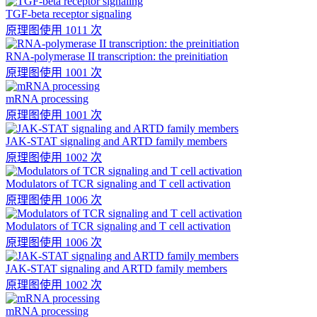
TGF-beta receptor signaling
原理图
使用 1011 次
RNA-polymerase II transcription: the preinitiation
原理图
使用 1001 次
mRNA processing
原理图
使用 1001 次
JAK-STAT signaling and ARTD family members
原理图
使用 1002 次
Modulators of TCR signaling and T cell activation
原理图
使用 1006 次
Modulators of TCR signaling and T cell activation
原理图
使用 1006 次
JAK-STAT signaling and ARTD family members
原理图
使用 1002 次
mRNA processing