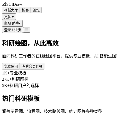
📐
SCIDraw
模板大厅
博客
论坛
更多 ▾
🤖
AI 助手
▾
登录 / 注册
☰
科研绘图，从此高效
面向科研工作者的在线绘图平台，提供专业模板、AI 智能生
免费使用
查看会员套餐
1K+
专业模板
27K+
科研图标
5K+
科研用户的选择
热门科研模板
涵盖示意图、流程图、技术路线图、统计图等多种类型