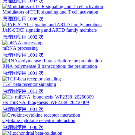
原理图
使用 1003 次
Modulators of TCR signaling and T cell activation
原理图
使用 1006 次
JAK-STAT signaling and ARTD family members
原理图
使用 1002 次
mRNA processing
原理图
使用 1001 次
RNA-polymerase II transcription: the preinitiation
原理图
使用 1001 次
TGF-beta receptor signaling
原理图
使用 1011 次
Hs_miRNA_biogenesis_WP2338_20250309
原理图
使用 1001 次
Cytokine-cytokine receptor interaction
原理图
使用 1000 次