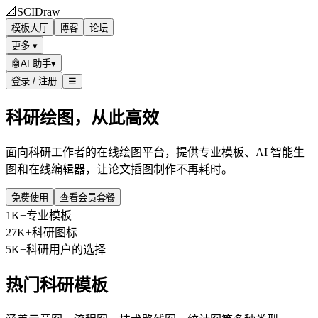
📐
SCIDraw
模板大厅
博客
论坛
更多 ▾
🤖
AI 助手
▾
登录 / 注册
☰
科研绘图，从此高效
面向科研工作者的在线绘图平台，提供专业模板、AI 智能生
图和在线编辑器，让论文插图制作不再耗时。
免费使用
查看会员套餐
1K+
专业模板
27K+
科研图标
5K+
科研用户的选择
热门科研模板