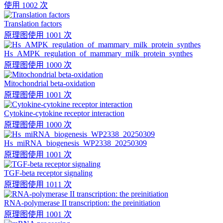
使用 1002 次
Translation factors
原理图
使用 1001 次
Hs_AMPK_regulation_of_mammary_milk_protein_synthes
原理图
使用 1000 次
Mitochondrial beta-oxidation
原理图
使用 1001 次
Cytokine-cytokine receptor interaction
原理图
使用 1000 次
Hs_miRNA_biogenesis_WP2338_20250309
原理图
使用 1001 次
TGF-beta receptor signaling
原理图
使用 1011 次
RNA-polymerase II transcription: the preinitiation
原理图
使用 1001 次