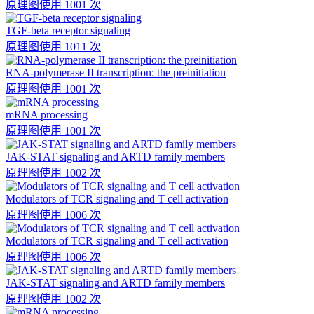
原理图
使用 1001 次
TGF-beta receptor signaling
原理图
使用 1011 次
RNA-polymerase II transcription: the preinitiation
原理图
使用 1001 次
mRNA processing
原理图
使用 1001 次
JAK-STAT signaling and ARTD family members
原理图
使用 1002 次
Modulators of TCR signaling and T cell activation
原理图
使用 1006 次
Modulators of TCR signaling and T cell activation
原理图
使用 1006 次
JAK-STAT signaling and ARTD family members
原理图
使用 1002 次