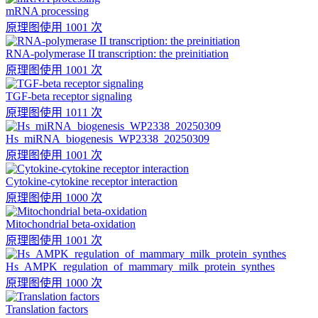
mRNA processing
原理图
使用 1001 次
RNA-polymerase II transcription: the preinitiation
原理图
使用 1001 次
TGF-beta receptor signaling
原理图
使用 1011 次
Hs_miRNA_biogenesis_WP2338_20250309
原理图
使用 1001 次
Cytokine-cytokine receptor interaction
原理图
使用 1000 次
Mitochondrial beta-oxidation
原理图
使用 1001 次
Hs_AMPK_regulation_of_mammary_milk_protein_synthes
原理图
使用 1000 次
Translation factors