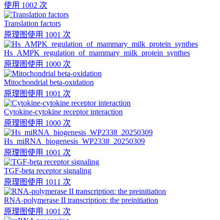
使用 1002 次
Translation factors
原理图
使用 1001 次
Hs_AMPK_regulation_of_mammary_milk_protein_synthes
原理图
使用 1000 次
Mitochondrial beta-oxidation
原理图
使用 1001 次
Cytokine-cytokine receptor interaction
原理图
使用 1000 次
Hs_miRNA_biogenesis_WP2338_20250309
原理图
使用 1001 次
TGF-beta receptor signaling
原理图
使用 1011 次
RNA-polymerase II transcription: the preinitiation
原理图
使用 1001 次