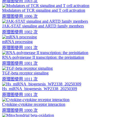
原理图
使用 1003 次
Modulators of TCR signaling and T cell activation
原理图
使用 1006 次
JAK-STAT signaling and ARTD family members
原理图
使用 1002 次
mRNA processing
原理图
使用 1001 次
RNA-polymerase II transcription: the preinitiation
原理图
使用 1001 次
TGF-beta receptor signaling
原理图
使用 1011 次
Hs_miRNA_biogenesis_WP2338_20250309
原理图
使用 1001 次
Cytokine-cytokine receptor interaction
原理图
使用 1000 次