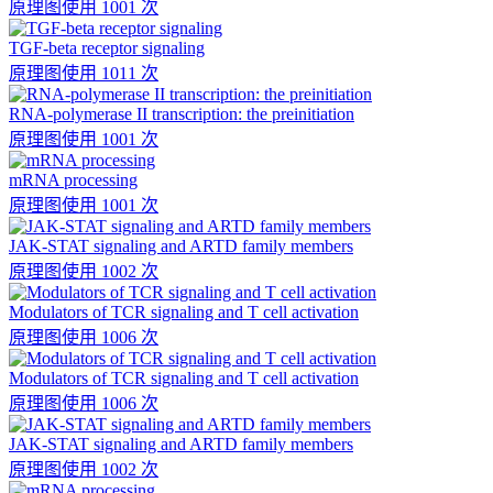
原理图
使用 1001 次
TGF-beta receptor signaling
原理图
使用 1011 次
RNA-polymerase II transcription: the preinitiation
原理图
使用 1001 次
mRNA processing
原理图
使用 1001 次
JAK-STAT signaling and ARTD family members
原理图
使用 1002 次
Modulators of TCR signaling and T cell activation
原理图
使用 1006 次
Modulators of TCR signaling and T cell activation
原理图
使用 1006 次
JAK-STAT signaling and ARTD family members
原理图
使用 1002 次