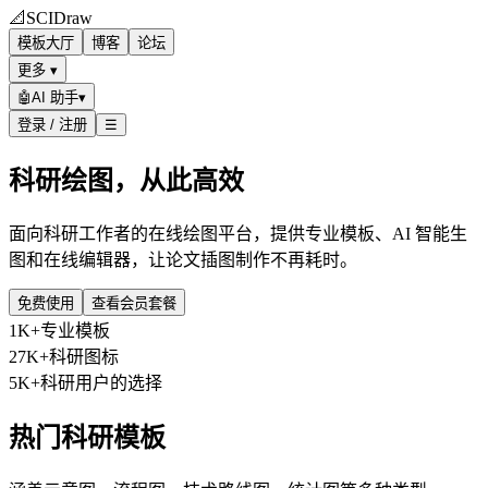
📐
SCIDraw
模板大厅
博客
论坛
更多 ▾
🤖
AI 助手
▾
登录 / 注册
☰
科研绘图，从此高效
面向科研工作者的在线绘图平台，提供专业模板、AI 智能生
图和在线编辑器，让论文插图制作不再耗时。
免费使用
查看会员套餐
1K+
专业模板
27K+
科研图标
5K+
科研用户的选择
热门科研模板