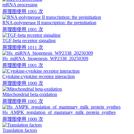
mRNA processing
原理图
使用 1001 次
RNA-polymerase II transcription: the preinitiation
原理图
使用 1001 次
TGF-beta receptor signaling
原理图
使用 1011 次
Hs_miRNA_biogenesis_WP2338_20250309
原理图
使用 1001 次
Cytokine-cytokine receptor interaction
原理图
使用 1000 次
Mitochondrial beta-oxidation
原理图
使用 1001 次
Hs_AMPK_regulation_of_mammary_milk_protein_synthes
原理图
使用 1000 次
Translation factors