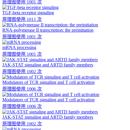
原理图
使用 1001 次
TGF-beta receptor signaling
原理图
使用 1011 次
RNA-polymerase II transcription: the preinitiation
原理图
使用 1001 次
mRNA processing
原理图
使用 1001 次
JAK-STAT signaling and ARTD family members
原理图
使用 1002 次
Modulators of TCR signaling and T cell activation
原理图
使用 1006 次
Modulators of TCR signaling and T cell activation
原理图
使用 1006 次
JAK-STAT signaling and ARTD family members
原理图
使用 1002 次