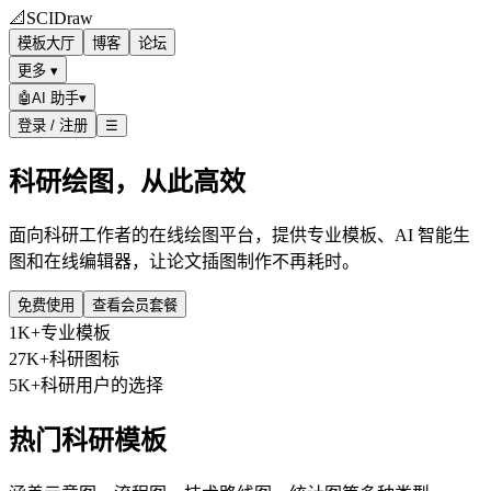
📐
SCIDraw
模板大厅
博客
论坛
更多 ▾
🤖
AI 助手
▾
登录 / 注册
☰
科研绘图，从此高效
面向科研工作者的在线绘图平台，提供专业模板、AI 智能生
图和在线编辑器，让论文插图制作不再耗时。
免费使用
查看会员套餐
1K+
专业模板
27K+
科研图标
5K+
科研用户的选择
热门科研模板