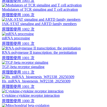
原理图
使用 1003 次
Modulators of TCR signaling and T cell activation
原理图
使用 1006 次
JAK-STAT signaling and ARTD family members
原理图
使用 1002 次
mRNA processing
原理图
使用 1001 次
RNA-polymerase II transcription: the preinitiation
原理图
使用 1001 次
TGF-beta receptor signaling
原理图
使用 1011 次
Hs_miRNA_biogenesis_WP2338_20250309
原理图
使用 1001 次
Cytokine-cytokine receptor interaction
原理图
使用 1000 次