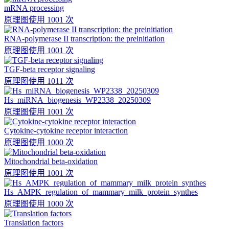
mRNA processing
原理图
使用 1001 次
RNA-polymerase II transcription: the preinitiation
原理图
使用 1001 次
TGF-beta receptor signaling
原理图
使用 1011 次
Hs_miRNA_biogenesis_WP2338_20250309
原理图
使用 1001 次
Cytokine-cytokine receptor interaction
原理图
使用 1000 次
Mitochondrial beta-oxidation
原理图
使用 1001 次
Hs_AMPK_regulation_of_mammary_milk_protein_synthes
原理图
使用 1000 次
Translation factors