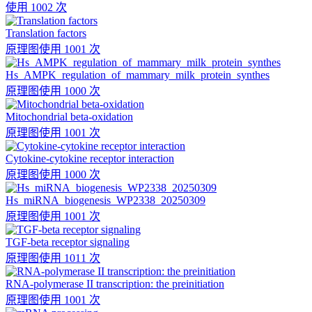
使用 1002 次
Translation factors
原理图
使用 1001 次
Hs_AMPK_regulation_of_mammary_milk_protein_synthes
原理图
使用 1000 次
Mitochondrial beta-oxidation
原理图
使用 1001 次
Cytokine-cytokine receptor interaction
原理图
使用 1000 次
Hs_miRNA_biogenesis_WP2338_20250309
原理图
使用 1001 次
TGF-beta receptor signaling
原理图
使用 1011 次
RNA-polymerase II transcription: the preinitiation
原理图
使用 1001 次