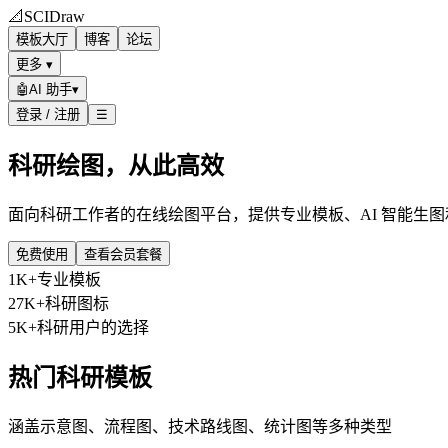
📐
SCIDraw
模板大厅
博客
论坛
更多 ▾
🤖
AI 助手
▾
登录 / 注册
☰
科研绘图，从此高效
面向科研工作者的在线绘图平台，提供专业模板、AI 智能生
免费使用
查看会员套餐
1K+
专业模板
27K+
科研图标
5K+
科研用户的选择
热门科研模板
涵盖示意图、流程图、技术路线图、统计图等多种类型