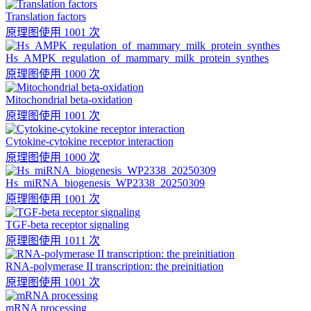
Translation factors
原理图
使用 1001 次
Hs_AMPK_regulation_of_mammary_milk_protein_synthes
原理图
使用 1000 次
Mitochondrial beta-oxidation
原理图
使用 1001 次
Cytokine-cytokine receptor interaction
原理图
使用 1000 次
Hs_miRNA_biogenesis_WP2338_20250309
原理图
使用 1001 次
TGF-beta receptor signaling
原理图
使用 1011 次
RNA-polymerase II transcription: the preinitiation
原理图
使用 1001 次
mRNA processing