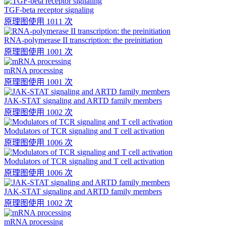
TGF-beta receptor signaling
原理图
使用 1011 次
RNA-polymerase II transcription: the preinitiation
原理图
使用 1001 次
mRNA processing
原理图
使用 1001 次
JAK-STAT signaling and ARTD family members
原理图
使用 1002 次
Modulators of TCR signaling and T cell activation
原理图
使用 1006 次
Modulators of TCR signaling and T cell activation
原理图
使用 1006 次
JAK-STAT signaling and ARTD family members
原理图
使用 1002 次
mRNA processing