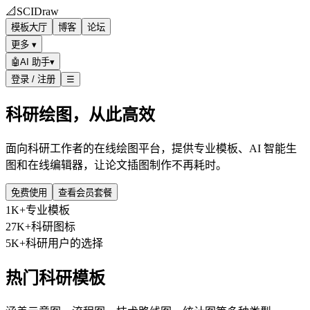
📐
SCIDraw
模板大厅
博客
论坛
更多 ▾
🤖
AI 助手
▾
登录 / 注册
☰
科研绘图，从此高效
面向科研工作者的在线绘图平台，提供专业模板、AI 智能生
图和在线编辑器，让论文插图制作不再耗时。
免费使用
查看会员套餐
1K+
专业模板
27K+
科研图标
5K+
科研用户的选择
热门科研模板