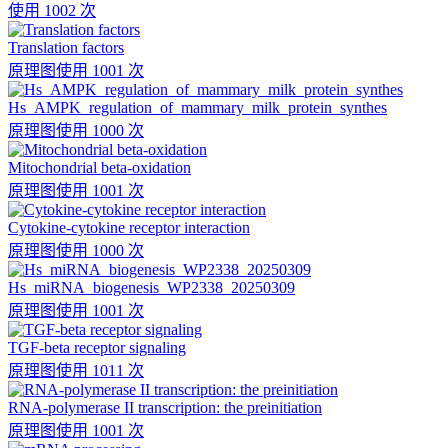
使用 1002 次
Translation factors
原理图
使用 1001 次
Hs_AMPK_regulation_of_mammary_milk_protein_synthes
原理图
使用 1000 次
Mitochondrial beta-oxidation
原理图
使用 1001 次
Cytokine-cytokine receptor interaction
原理图
使用 1000 次
Hs_miRNA_biogenesis_WP2338_20250309
原理图
使用 1001 次
TGF-beta receptor signaling
原理图
使用 1011 次
RNA-polymerase II transcription: the preinitiation
原理图
使用 1001 次