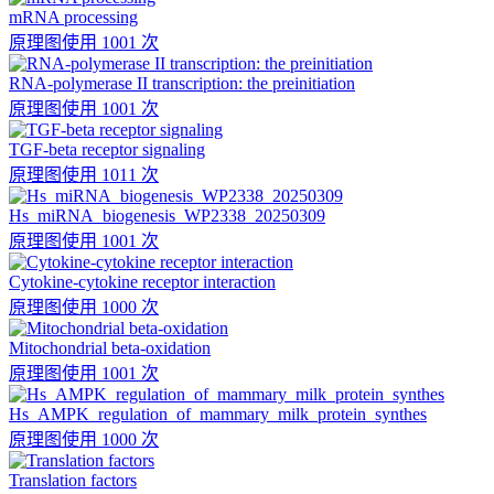
mRNA processing
原理图
使用 1001 次
RNA-polymerase II transcription: the preinitiation
原理图
使用 1001 次
TGF-beta receptor signaling
原理图
使用 1011 次
Hs_miRNA_biogenesis_WP2338_20250309
原理图
使用 1001 次
Cytokine-cytokine receptor interaction
原理图
使用 1000 次
Mitochondrial beta-oxidation
原理图
使用 1001 次
Hs_AMPK_regulation_of_mammary_milk_protein_synthes
原理图
使用 1000 次
Translation factors