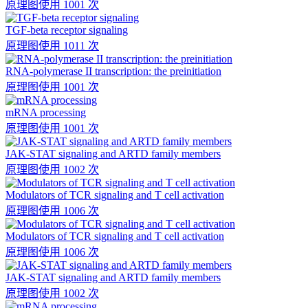
原理图
使用 1001 次
TGF-beta receptor signaling
原理图
使用 1011 次
RNA-polymerase II transcription: the preinitiation
原理图
使用 1001 次
mRNA processing
原理图
使用 1001 次
JAK-STAT signaling and ARTD family members
原理图
使用 1002 次
Modulators of TCR signaling and T cell activation
原理图
使用 1006 次
Modulators of TCR signaling and T cell activation
原理图
使用 1006 次
JAK-STAT signaling and ARTD family members
原理图
使用 1002 次