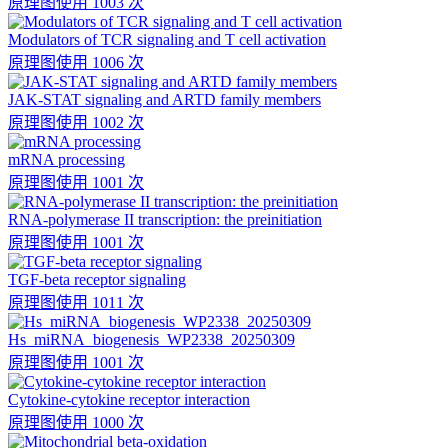
原理图
使用 1003 次
Modulators of TCR signaling and T cell activation
原理图
使用 1006 次
JAK-STAT signaling and ARTD family members
原理图
使用 1002 次
mRNA processing
原理图
使用 1001 次
RNA-polymerase II transcription: the preinitiation
原理图
使用 1001 次
TGF-beta receptor signaling
原理图
使用 1011 次
Hs_miRNA_biogenesis_WP2338_20250309
原理图
使用 1001 次
Cytokine-cytokine receptor interaction
原理图
使用 1000 次