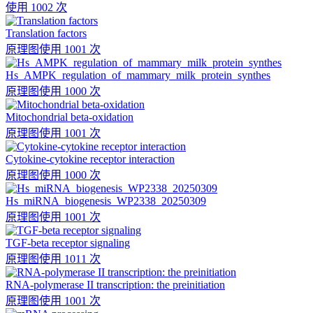
使用 1002 次
Translation factors
原理图
使用 1001 次
Hs_AMPK_regulation_of_mammary_milk_protein_synthes
原理图
使用 1000 次
Mitochondrial beta-oxidation
原理图
使用 1001 次
Cytokine-cytokine receptor interaction
原理图
使用 1000 次
Hs_miRNA_biogenesis_WP2338_20250309
原理图
使用 1001 次
TGF-beta receptor signaling
原理图
使用 1011 次
RNA-polymerase II transcription: the preinitiation
原理图
使用 1001 次