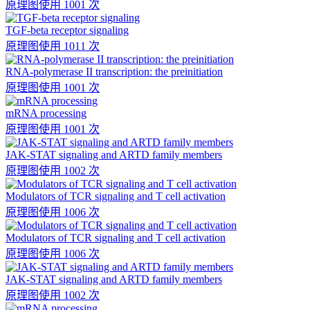
原理图
使用 1001 次
TGF-beta receptor signaling
原理图
使用 1011 次
RNA-polymerase II transcription: the preinitiation
原理图
使用 1001 次
mRNA processing
原理图
使用 1001 次
JAK-STAT signaling and ARTD family members
原理图
使用 1002 次
Modulators of TCR signaling and T cell activation
原理图
使用 1006 次
Modulators of TCR signaling and T cell activation
原理图
使用 1006 次
JAK-STAT signaling and ARTD family members
原理图
使用 1002 次