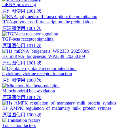
mRNA processing
原理图
使用 1001 次
RNA-polymerase II transcription: the preinitiation
原理图
使用 1001 次
TGF-beta receptor signaling
原理图
使用 1011 次
Hs_miRNA_biogenesis_WP2338_20250309
原理图
使用 1001 次
Cytokine-cytokine receptor interaction
原理图
使用 1000 次
Mitochondrial beta-oxidation
原理图
使用 1001 次
Hs_AMPK_regulation_of_mammary_milk_protein_synthes
原理图
使用 1000 次
Translation factors