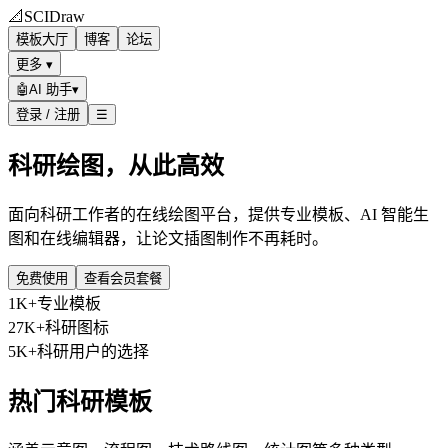
📐
SCIDraw
模板大厅
博客
论坛
更多 ▾
🤖
AI 助手
▾
登录 / 注册
☰
科研绘图，从此高效
面向科研工作者的在线绘图平台，提供专业模板、AI 智能生
图和在线编辑器，让论文插图制作不再耗时。
免费使用
查看会员套餐
1K+
专业模板
27K+
科研图标
5K+
科研用户的选择
热门科研模板