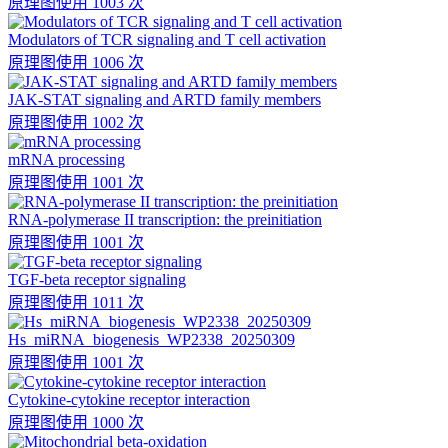
原理图
使用 1003 次
Modulators of TCR signaling and T cell activation
原理图
使用 1006 次
JAK-STAT signaling and ARTD family members
原理图
使用 1002 次
mRNA processing
原理图
使用 1001 次
RNA-polymerase II transcription: the preinitiation
原理图
使用 1001 次
TGF-beta receptor signaling
原理图
使用 1011 次
Hs_miRNA_biogenesis_WP2338_20250309
原理图
使用 1001 次
Cytokine-cytokine receptor interaction
原理图
使用 1000 次