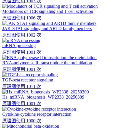
原理图
使用 1003 次
Modulators of TCR signaling and T cell activation
原理图
使用 1006 次
JAK-STAT signaling and ARTD family members
原理图
使用 1002 次
mRNA processing
原理图
使用 1001 次
RNA-polymerase II transcription: the preinitiation
原理图
使用 1001 次
TGF-beta receptor signaling
原理图
使用 1011 次
Hs_miRNA_biogenesis_WP2338_20250309
原理图
使用 1001 次
Cytokine-cytokine receptor interaction
原理图
使用 1000 次