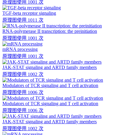
原理图
使用 1001 次
TGF-beta receptor signaling
原理图
使用 1011 次
RNA-polymerase II transcription: the preinitiation
原理图
使用 1001 次
mRNA processing
原理图
使用 1001 次
JAK-STAT signaling and ARTD family members
原理图
使用 1002 次
Modulators of TCR signaling and T cell activation
原理图
使用 1006 次
Modulators of TCR signaling and T cell activation
原理图
使用 1006 次
JAK-STAT signaling and ARTD family members
原理图
使用 1002 次