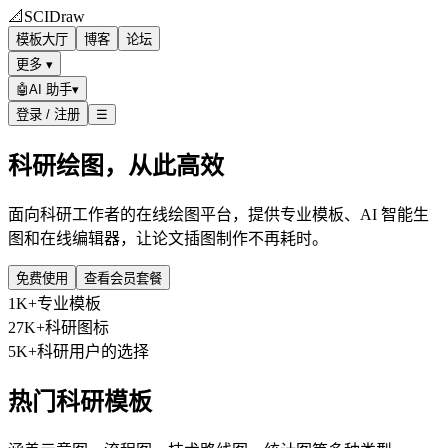
📐
SCIDraw
模板大厅
博客
论坛
更多 ▾
🤖
AI 助手
▾
登录 / 注册
☰
科研绘图，从此高效
面向科研工作者的在线绘图平台，提供专业模板、AI 智能生
图和在线编辑器，让论文插图制作不再耗时。
免费使用
查看会员套餐
1K+
专业模板
27K+
科研图标
5K+
科研用户的选择
热门科研模板