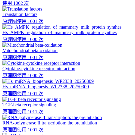
使用 1002 次
Translation factors
原理图
使用 1001 次
Hs_AMPK_regulation_of_mammary_milk_protein_synthes
原理图
使用 1000 次
Mitochondrial beta-oxidation
原理图
使用 1001 次
Cytokine-cytokine receptor interaction
原理图
使用 1000 次
Hs_miRNA_biogenesis_WP2338_20250309
原理图
使用 1001 次
TGF-beta receptor signaling
原理图
使用 1011 次
RNA-polymerase II transcription: the preinitiation
原理图
使用 1001 次