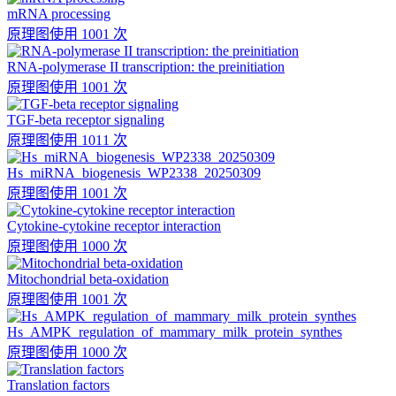
mRNA processing
原理图
使用 1001 次
RNA-polymerase II transcription: the preinitiation
原理图
使用 1001 次
TGF-beta receptor signaling
原理图
使用 1011 次
Hs_miRNA_biogenesis_WP2338_20250309
原理图
使用 1001 次
Cytokine-cytokine receptor interaction
原理图
使用 1000 次
Mitochondrial beta-oxidation
原理图
使用 1001 次
Hs_AMPK_regulation_of_mammary_milk_protein_synthes
原理图
使用 1000 次
Translation factors