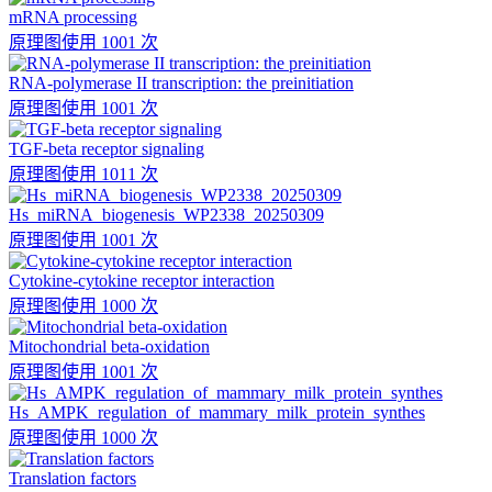
mRNA processing
原理图
使用 1001 次
RNA-polymerase II transcription: the preinitiation
原理图
使用 1001 次
TGF-beta receptor signaling
原理图
使用 1011 次
Hs_miRNA_biogenesis_WP2338_20250309
原理图
使用 1001 次
Cytokine-cytokine receptor interaction
原理图
使用 1000 次
Mitochondrial beta-oxidation
原理图
使用 1001 次
Hs_AMPK_regulation_of_mammary_milk_protein_synthes
原理图
使用 1000 次
Translation factors