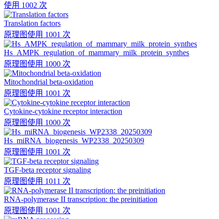
使用 1002 次
Translation factors
原理图
使用 1001 次
Hs_AMPK_regulation_of_mammary_milk_protein_synthes
原理图
使用 1000 次
Mitochondrial beta-oxidation
原理图
使用 1001 次
Cytokine-cytokine receptor interaction
原理图
使用 1000 次
Hs_miRNA_biogenesis_WP2338_20250309
原理图
使用 1001 次
TGF-beta receptor signaling
原理图
使用 1011 次
RNA-polymerase II transcription: the preinitiation
原理图
使用 1001 次