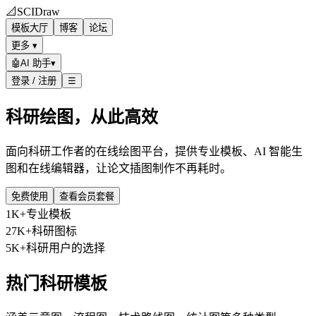
📐
SCIDraw
模板大厅
博客
论坛
更多 ▾
🤖
AI 助手
▾
登录 / 注册
☰
科研绘图，从此高效
面向科研工作者的在线绘图平台，提供专业模板、AI 智能生
图和在线编辑器，让论文插图制作不再耗时。
免费使用
查看会员套餐
1K+
专业模板
27K+
科研图标
5K+
科研用户的选择
热门科研模板