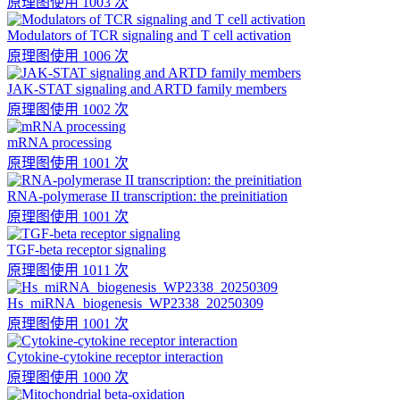
原理图
使用 1003 次
Modulators of TCR signaling and T cell activation
原理图
使用 1006 次
JAK-STAT signaling and ARTD family members
原理图
使用 1002 次
mRNA processing
原理图
使用 1001 次
RNA-polymerase II transcription: the preinitiation
原理图
使用 1001 次
TGF-beta receptor signaling
原理图
使用 1011 次
Hs_miRNA_biogenesis_WP2338_20250309
原理图
使用 1001 次
Cytokine-cytokine receptor interaction
原理图
使用 1000 次