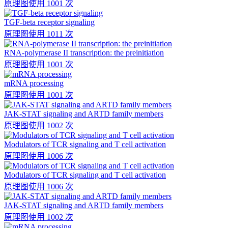
原理图
使用 1001 次
TGF-beta receptor signaling
原理图
使用 1011 次
RNA-polymerase II transcription: the preinitiation
原理图
使用 1001 次
mRNA processing
原理图
使用 1001 次
JAK-STAT signaling and ARTD family members
原理图
使用 1002 次
Modulators of TCR signaling and T cell activation
原理图
使用 1006 次
Modulators of TCR signaling and T cell activation
原理图
使用 1006 次
JAK-STAT signaling and ARTD family members
原理图
使用 1002 次