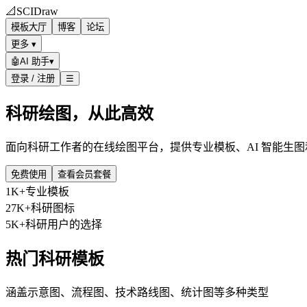
📐
SCIDraw
模板大厅
博客
论坛
更多 ▾
🤖
AI 助手
▾
登录 / 注册
☰
科研绘图，从此高效
面向科研工作者的在线绘图平台，提供专业模板、AI 智能生
免费使用
查看会员套餐
1K+
专业模板
27K+
科研图标
5K+
科研用户的选择
热门科研模板
涵盖示意图、流程图、技术路线图、统计图等多种类型