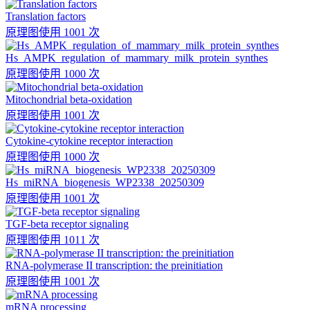
Translation factors
原理图
使用 1001 次
Hs_AMPK_regulation_of_mammary_milk_protein_synthes
原理图
使用 1000 次
Mitochondrial beta-oxidation
原理图
使用 1001 次
Cytokine-cytokine receptor interaction
原理图
使用 1000 次
Hs_miRNA_biogenesis_WP2338_20250309
原理图
使用 1001 次
TGF-beta receptor signaling
原理图
使用 1011 次
RNA-polymerase II transcription: the preinitiation
原理图
使用 1001 次
mRNA processing