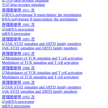
TGF-beta receptor signaling
原理图
使用 1011 次
RNA-polymerase II transcription: the preinitiation
原理图
使用 1001 次
mRNA processing
原理图
使用 1001 次
JAK-STAT signaling and ARTD family members
原理图
使用 1002 次
Modulators of TCR signaling and T cell activation
原理图
使用 1006 次
Modulators of TCR signaling and T cell activation
原理图
使用 1006 次
JAK-STAT signaling and ARTD family members
原理图
使用 1002 次
mRNA processing