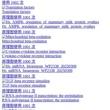
使用 1002 次
Translation factors
原理图
使用 1001 次
Hs_AMPK_regulation_of_mammary_milk_protein_synthes
原理图
使用 1000 次
Mitochondrial beta-oxidation
原理图
使用 1001 次
Cytokine-cytokine receptor interaction
原理图
使用 1000 次
Hs_miRNA_biogenesis_WP2338_20250309
原理图
使用 1001 次
TGF-beta receptor signaling
原理图
使用 1011 次
RNA-polymerase II transcription: the preinitiation
原理图
使用 1001 次