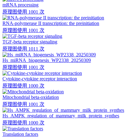
mRNA processing
原理图
使用 1001 次
RNA-polymerase II transcription: the preinitiation
原理图
使用 1001 次
TGF-beta receptor signaling
原理图
使用 1011 次
Hs_miRNA_biogenesis_WP2338_20250309
原理图
使用 1001 次
Cytokine-cytokine receptor interaction
原理图
使用 1000 次
Mitochondrial beta-oxidation
原理图
使用 1001 次
Hs_AMPK_regulation_of_mammary_milk_protein_synthes
原理图
使用 1000 次
Translation factors