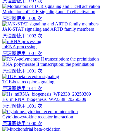
原理图
使用 1003 次
Modulators of TCR signaling and T cell activation
原理图
使用 1006 次
JAK-STAT signaling and ARTD family members
原理图
使用 1002 次
mRNA processing
原理图
使用 1001 次
RNA-polymerase II transcription: the preinitiation
原理图
使用 1001 次
TGF-beta receptor signaling
原理图
使用 1011 次
Hs_miRNA_biogenesis_WP2338_20250309
原理图
使用 1001 次
Cytokine-cytokine receptor interaction
原理图
使用 1000 次