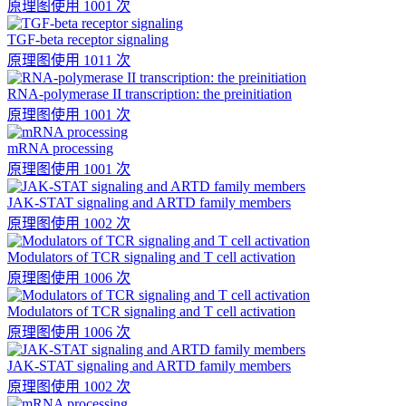
原理图
使用 1001 次
TGF-beta receptor signaling
原理图
使用 1011 次
RNA-polymerase II transcription: the preinitiation
原理图
使用 1001 次
mRNA processing
原理图
使用 1001 次
JAK-STAT signaling and ARTD family members
原理图
使用 1002 次
Modulators of TCR signaling and T cell activation
原理图
使用 1006 次
Modulators of TCR signaling and T cell activation
原理图
使用 1006 次
JAK-STAT signaling and ARTD family members
原理图
使用 1002 次