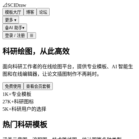
📐
SCIDraw
模板大厅
博客
论坛
更多 ▾
🤖
AI 助手
▾
登录 / 注册
☰
科研绘图，从此高效
面向科研工作者的在线绘图平台，提供专业模板、AI 智能生
图和在线编辑器，让论文插图制作不再耗时。
免费使用
查看会员套餐
1K+
专业模板
27K+
科研图标
5K+
科研用户的选择
热门科研模板