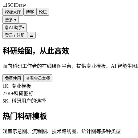
📐
SCIDraw
模板大厅
博客
论坛
更多 ▾
🤖
AI 助手
▾
登录 / 注册
☰
科研绘图，从此高效
面向科研工作者的在线绘图平台，提供专业模板、AI 智能生
免费使用
查看会员套餐
1K+
专业模板
27K+
科研图标
5K+
科研用户的选择
热门科研模板
涵盖示意图、流程图、技术路线图、统计图等多种类型