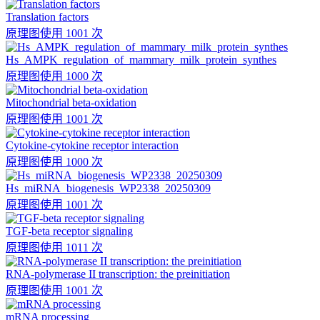
Translation factors
原理图
使用 1001 次
Hs_AMPK_regulation_of_mammary_milk_protein_synthes
原理图
使用 1000 次
Mitochondrial beta-oxidation
原理图
使用 1001 次
Cytokine-cytokine receptor interaction
原理图
使用 1000 次
Hs_miRNA_biogenesis_WP2338_20250309
原理图
使用 1001 次
TGF-beta receptor signaling
原理图
使用 1011 次
RNA-polymerase II transcription: the preinitiation
原理图
使用 1001 次
mRNA processing