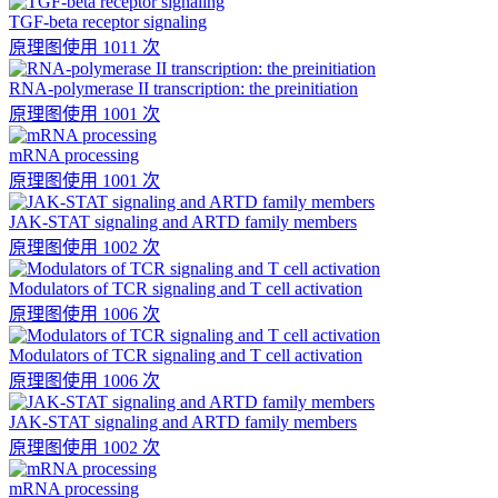
TGF-beta receptor signaling
原理图
使用 1011 次
RNA-polymerase II transcription: the preinitiation
原理图
使用 1001 次
mRNA processing
原理图
使用 1001 次
JAK-STAT signaling and ARTD family members
原理图
使用 1002 次
Modulators of TCR signaling and T cell activation
原理图
使用 1006 次
Modulators of TCR signaling and T cell activation
原理图
使用 1006 次
JAK-STAT signaling and ARTD family members
原理图
使用 1002 次
mRNA processing