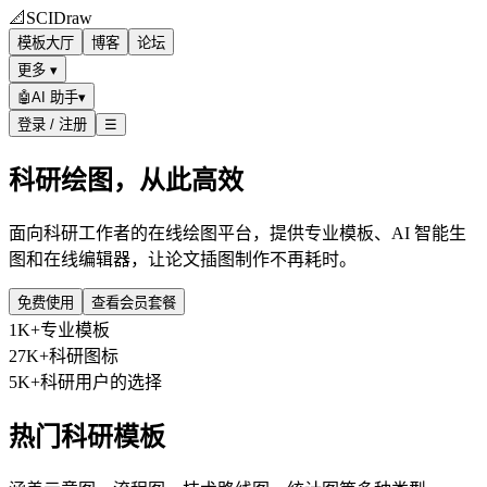
📐
SCIDraw
模板大厅
博客
论坛
更多 ▾
🤖
AI 助手
▾
登录 / 注册
☰
科研绘图，从此高效
面向科研工作者的在线绘图平台，提供专业模板、AI 智能生
图和在线编辑器，让论文插图制作不再耗时。
免费使用
查看会员套餐
1K+
专业模板
27K+
科研图标
5K+
科研用户的选择
热门科研模板