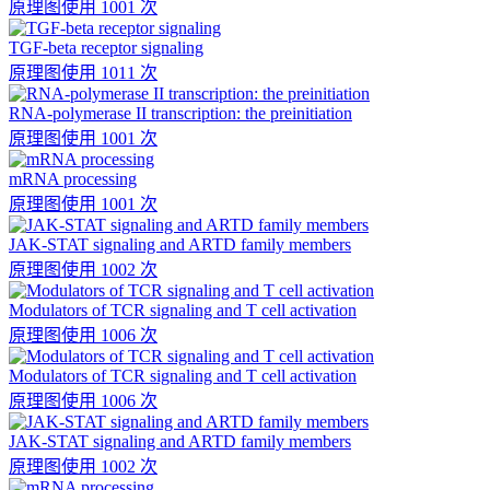
原理图
使用 1001 次
TGF-beta receptor signaling
原理图
使用 1011 次
RNA-polymerase II transcription: the preinitiation
原理图
使用 1001 次
mRNA processing
原理图
使用 1001 次
JAK-STAT signaling and ARTD family members
原理图
使用 1002 次
Modulators of TCR signaling and T cell activation
原理图
使用 1006 次
Modulators of TCR signaling and T cell activation
原理图
使用 1006 次
JAK-STAT signaling and ARTD family members
原理图
使用 1002 次