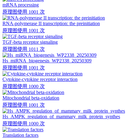
mRNA processing
原理图
使用 1001 次
RNA-polymerase II transcription: the preinitiation
原理图
使用 1001 次
TGF-beta receptor signaling
原理图
使用 1011 次
Hs_miRNA_biogenesis_WP2338_20250309
原理图
使用 1001 次
Cytokine-cytokine receptor interaction
原理图
使用 1000 次
Mitochondrial beta-oxidation
原理图
使用 1001 次
Hs_AMPK_regulation_of_mammary_milk_protein_synthes
原理图
使用 1000 次
Translation factors