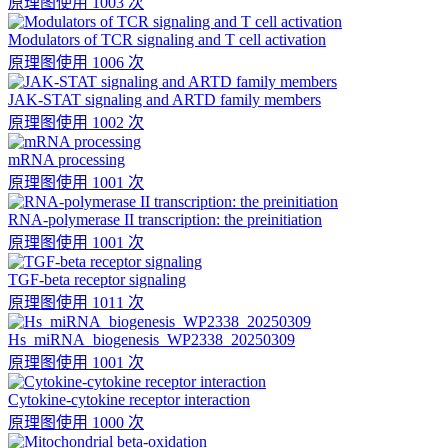
原理图
使用 1003 次
Modulators of TCR signaling and T cell activation
原理图
使用 1006 次
JAK-STAT signaling and ARTD family members
原理图
使用 1002 次
mRNA processing
原理图
使用 1001 次
RNA-polymerase II transcription: the preinitiation
原理图
使用 1001 次
TGF-beta receptor signaling
原理图
使用 1011 次
Hs_miRNA_biogenesis_WP2338_20250309
原理图
使用 1001 次
Cytokine-cytokine receptor interaction
原理图
使用 1000 次