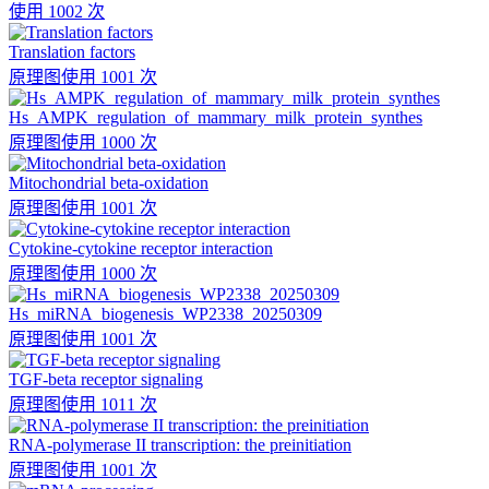
使用 1002 次
Translation factors
原理图
使用 1001 次
Hs_AMPK_regulation_of_mammary_milk_protein_synthes
原理图
使用 1000 次
Mitochondrial beta-oxidation
原理图
使用 1001 次
Cytokine-cytokine receptor interaction
原理图
使用 1000 次
Hs_miRNA_biogenesis_WP2338_20250309
原理图
使用 1001 次
TGF-beta receptor signaling
原理图
使用 1011 次
RNA-polymerase II transcription: the preinitiation
原理图
使用 1001 次