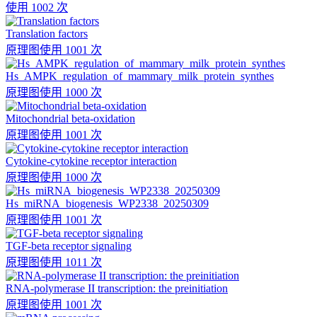
使用 1002 次
Translation factors
原理图
使用 1001 次
Hs_AMPK_regulation_of_mammary_milk_protein_synthes
原理图
使用 1000 次
Mitochondrial beta-oxidation
原理图
使用 1001 次
Cytokine-cytokine receptor interaction
原理图
使用 1000 次
Hs_miRNA_biogenesis_WP2338_20250309
原理图
使用 1001 次
TGF-beta receptor signaling
原理图
使用 1011 次
RNA-polymerase II transcription: the preinitiation
原理图
使用 1001 次