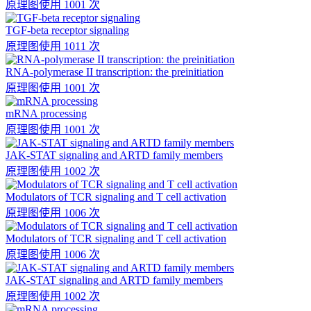
原理图
使用 1001 次
TGF-beta receptor signaling
原理图
使用 1011 次
RNA-polymerase II transcription: the preinitiation
原理图
使用 1001 次
mRNA processing
原理图
使用 1001 次
JAK-STAT signaling and ARTD family members
原理图
使用 1002 次
Modulators of TCR signaling and T cell activation
原理图
使用 1006 次
Modulators of TCR signaling and T cell activation
原理图
使用 1006 次
JAK-STAT signaling and ARTD family members
原理图
使用 1002 次