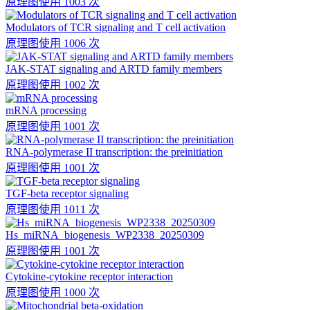
原理图
使用 1003 次
Modulators of TCR signaling and T cell activation
原理图
使用 1006 次
JAK-STAT signaling and ARTD family members
原理图
使用 1002 次
mRNA processing
原理图
使用 1001 次
RNA-polymerase II transcription: the preinitiation
原理图
使用 1001 次
TGF-beta receptor signaling
原理图
使用 1011 次
Hs_miRNA_biogenesis_WP2338_20250309
原理图
使用 1001 次
Cytokine-cytokine receptor interaction
原理图
使用 1000 次