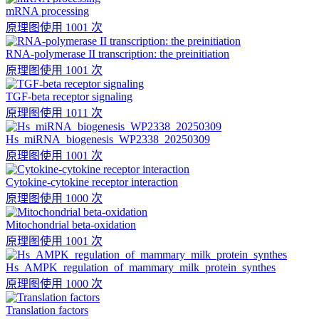
mRNA processing
原理图
使用 1001 次
RNA-polymerase II transcription: the preinitiation
原理图
使用 1001 次
TGF-beta receptor signaling
原理图
使用 1011 次
Hs_miRNA_biogenesis_WP2338_20250309
原理图
使用 1001 次
Cytokine-cytokine receptor interaction
原理图
使用 1000 次
Mitochondrial beta-oxidation
原理图
使用 1001 次
Hs_AMPK_regulation_of_mammary_milk_protein_synthes
原理图
使用 1000 次
Translation factors