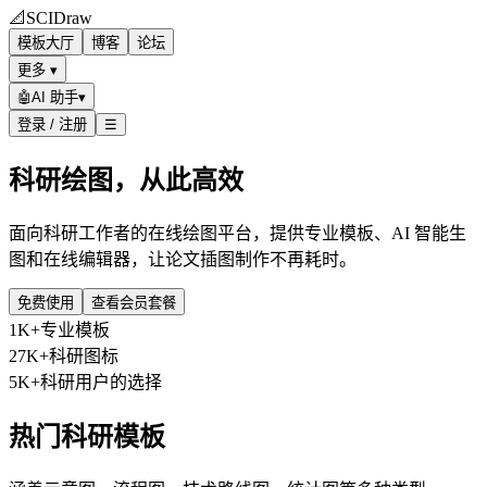
📐
SCIDraw
模板大厅
博客
论坛
更多 ▾
🤖
AI 助手
▾
登录 / 注册
☰
科研绘图，从此高效
面向科研工作者的在线绘图平台，提供专业模板、AI 智能生
图和在线编辑器，让论文插图制作不再耗时。
免费使用
查看会员套餐
1K+
专业模板
27K+
科研图标
5K+
科研用户的选择
热门科研模板