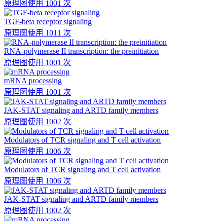
原理图
使用 1001 次
TGF-beta receptor signaling
原理图
使用 1011 次
RNA-polymerase II transcription: the preinitiation
原理图
使用 1001 次
mRNA processing
原理图
使用 1001 次
JAK-STAT signaling and ARTD family members
原理图
使用 1002 次
Modulators of TCR signaling and T cell activation
原理图
使用 1006 次
Modulators of TCR signaling and T cell activation
原理图
使用 1006 次
JAK-STAT signaling and ARTD family members
原理图
使用 1002 次