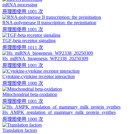
mRNA processing
原理图
使用 1001 次
RNA-polymerase II transcription: the preinitiation
原理图
使用 1001 次
TGF-beta receptor signaling
原理图
使用 1011 次
Hs_miRNA_biogenesis_WP2338_20250309
原理图
使用 1001 次
Cytokine-cytokine receptor interaction
原理图
使用 1000 次
Mitochondrial beta-oxidation
原理图
使用 1001 次
Hs_AMPK_regulation_of_mammary_milk_protein_synthes
原理图
使用 1000 次
Translation factors