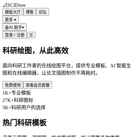
📐
SCIDraw
模板大厅
博客
论坛
更多 ▾
🤖
AI 助手
▾
登录 / 注册
☰
科研绘图，从此高效
面向科研工作者的在线绘图平台，提供专业模板、AI 智能生
图和在线编辑器，让论文插图制作不再耗时。
免费使用
查看会员套餐
1K+
专业模板
27K+
科研图标
5K+
科研用户的选择
热门科研模板