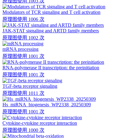
原理图
使用 1003 次
Modulators of TCR signaling and T cell activation
原理图
使用 1006 次
JAK-STAT signaling and ARTD family members
原理图
使用 1002 次
mRNA processing
原理图
使用 1001 次
RNA-polymerase II transcription: the preinitiation
原理图
使用 1001 次
TGF-beta receptor signaling
原理图
使用 1011 次
Hs_miRNA_biogenesis_WP2338_20250309
原理图
使用 1001 次
Cytokine-cytokine receptor interaction
原理图
使用 1000 次