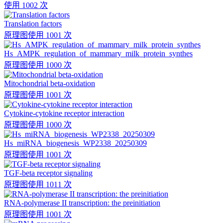
使用 1002 次
Translation factors
原理图
使用 1001 次
Hs_AMPK_regulation_of_mammary_milk_protein_synthes
原理图
使用 1000 次
Mitochondrial beta-oxidation
原理图
使用 1001 次
Cytokine-cytokine receptor interaction
原理图
使用 1000 次
Hs_miRNA_biogenesis_WP2338_20250309
原理图
使用 1001 次
TGF-beta receptor signaling
原理图
使用 1011 次
RNA-polymerase II transcription: the preinitiation
原理图
使用 1001 次